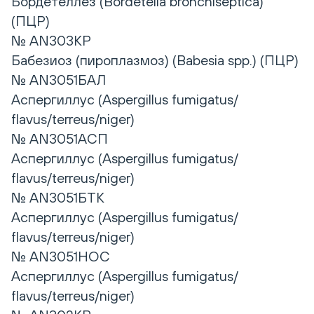
Бордетеллез (Bordetella bronchiseptica)
(ПЦР)
№ AN303КР
Бабезиоз (пироплазмоз) (Babesia spp.) (ПЦР)
№ AN3051БАЛ
Аспергиллус (Aspergillus fumigatus/
flavus/terreus/niger)
№ AN3051АСП
Аспергиллус (Aspergillus fumigatus/
flavus/terreus/niger)
№ AN3051БТК
Аспергиллус (Aspergillus fumigatus/
flavus/terreus/niger)
№ AN3051НОС
Аспергиллус (Aspergillus fumigatus/
flavus/terreus/niger)