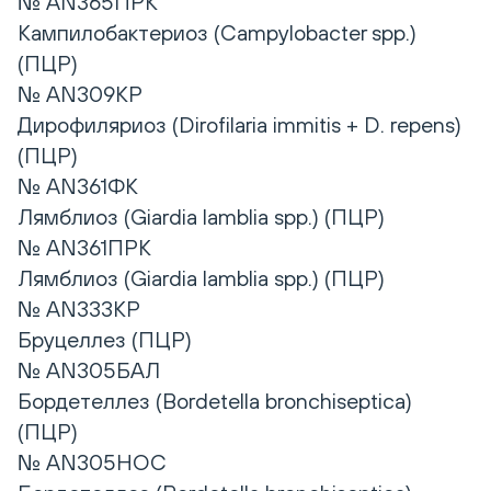
№ AN365ПРК
Кампилобактериоз (Campylobacter spp.)
(ПЦР)
№ AN309КР
Дирофиляриоз (Dirofilaria immitis + D. repens)
(ПЦР)
№ AN361ФК
Лямблиоз (Giardia lamblia spp.) (ПЦР)
№ AN361ПРК
Лямблиоз (Giardia lamblia spp.) (ПЦР)
№ AN333КР
Бруцеллез (ПЦР)
№ AN305БАЛ
Бордетеллез (Bordetella bronchiseptica)
(ПЦР)
№ AN305НОС