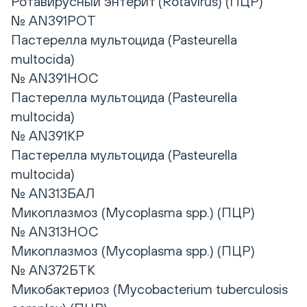
Ротавирусный энтерит (Rotavirus) (ПЦР)
№ AN391РОТ
Пастерелла мультоцида (Pasteurella
multocida)
№ AN391НОС
Пастерелла мультоцида (Pasteurella
multocida)
№ AN391КР
Пастерелла мультоцида (Pasteurella
multocida)
№ AN313БАЛ
Микоплазмоз (Mycoplasma spp.) (ПЦР)
№ AN313НОС
Микоплазмоз (Mycoplasma spp.) (ПЦР)
№ AN372БТК
Микобактериоз (Mycobacterium tuberculosis