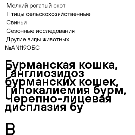
Мелкий рогатый скот
Птицы сельскохозяйственные
Свиньи
Сезонные исследования
Другие виды животных
№AN119ОБС
Бурманская кошка,
Ганглиозидоз
бурманских кошек,
Гипокалиемия бурм,
Черепно-лицевая
дисплазия бу
В