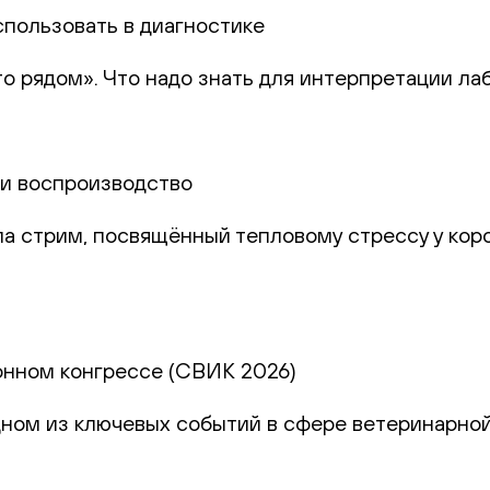
спользовать в диагностике
то рядом». Что надо знать для интерпретации ла
и и воспроизводство
а стрим, посвящённый тепловому стрессу у коро
онном конгрессе (СВИК 2026)
дном из ключевых событий в сфере ветеринарно