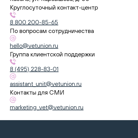
Union
Круглосуточный контакт-центр
Контакты:
Адрес:
8 800 200-85-65
ул.
По вопросам сотрудничества
Карбышева,
д.
hello@vetunion.ru
50
Группа клиентской поддержки
420087
8 (495) 228-83-01
Казань
,
Телефон:
8
assistant_unit@vetunion.ru
800
Контакты для СМИ
200-
85-
marketing_vet@vetunion.ru
65
,
Электронная
почта: