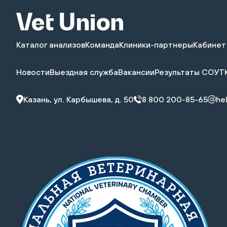
assistant_unit@vetunion.ru
Каталог анализов
Команда
Клиники-партнеры
Кабинет
Новости
Выездная служба
Вакансии
Результаты СОУТ
Казань, ул. Карбышева, д. 50
8 800 200-85-65
he