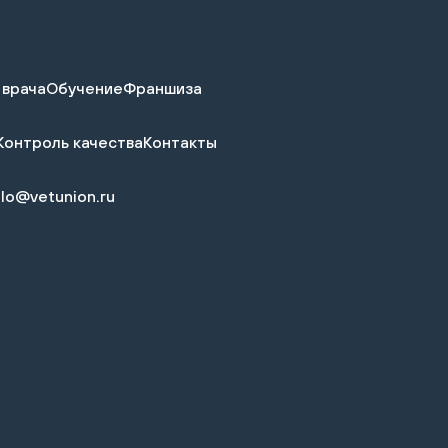
 врача
Обучение
Франшиза
Контроль качества
Контакты
llo@vetunion.ru