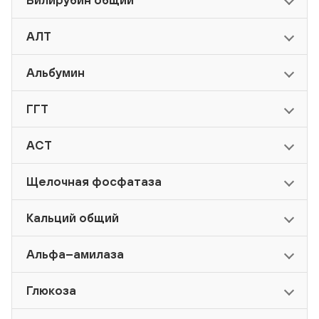
Билирубин общий
АЛТ
Альбумин
ГГТ
АСТ
Щелочная фосфатаза
Кальций общий
Альфа–амилаза
Глюкоза