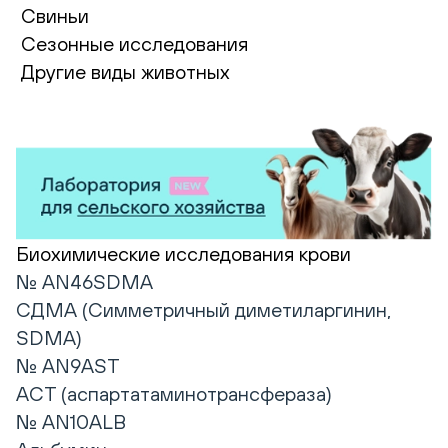
Свиньи
Сезонные исследования
Другие виды животных
Биохимические исследования крови
№ AN46SDMA
СДМА (Симметричный диметиларгинин,
SDMA)
№ AN9AST
АСТ (аспартатаминотрансфераза)
№ AN10ALB