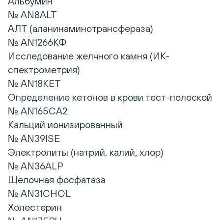
Альбумин
№ AN8ALT
АЛТ (аланинаминотрансфераза)
№ AN1266КФ
Исследование желчного камня (ИК-
спектрометрия)
№ AN18KET
Определение кетонов в крови тест-полоской
№ AN165CA2
Кальций ионизированный
№ AN39ISE
Электролиты (натрий, калий, хлор)
№ AN36ALP
Щелочная фосфатаза
№ AN31CHOL
Холестерин