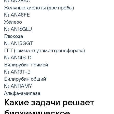
№ AN38AC
Желчные кислоты (две пробы)
№ AN48FE
Железо
№ AN16GLU
Глюкоза
№ AN15GGT
ГГТ (гамма-глутамилтрансфераза)
№ AN14B-D
Билирубин прямой
№ AN13T-B
Билирубин общий
№ AN11AMY
Альфа-амилаза
Какие задачи решает
биохимическое