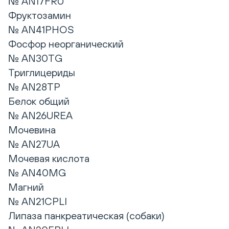
№ AN17FRU
Фруктозамин
№ AN41PHOS
Фосфор неорганический
№ AN30TG
Триглицериды
№ AN28TP
Белок общий
№ AN26UREA
Мочевина
№ AN27UA
Мочевая кислота
№ AN40MG
Магний
№ AN21CPLI
Липаза панкреатическая (собаки)