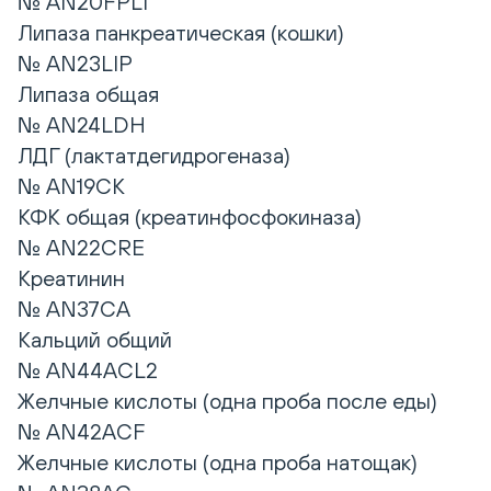
№ AN20FPLI
Липаза панкреатическая (кошки)
№ AN23LIP
Липаза общая
№ AN24LDH
ЛДГ (лактатдегидрогеназа)
№ AN19CK
КФК общая (креатинфосфокиназа)
№ AN22CRE
Креатинин
№ AN37CA
Кальций общий
№ AN44ACL2
Желчные кислоты (одна проба после еды)
№ AN42ACF
Желчные кислоты (одна проба натощак)