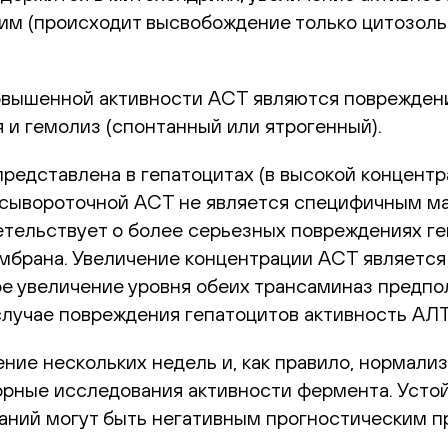
шим (происходит высвобождение только цитозол
вышенной активности АСТ являются повреждени
 и гемолиз (спонтанный или ятрогенный).
представлена в гепатоцитах (в высокой концентр
 сывороточной АСТ не является специфичным ма
етельствует о более серьезных повреждениях ге
мембрана. Увеличение концентрации АСТ являетс
ое увеличение уровня обеих трансаминаз предпо
случае повреждения гепатоцитов активность АЛТ
ние нескольких недель и, как правило, нормали
рные исследования активности фермента. Усто
аний могут быть негативным прогностическим п