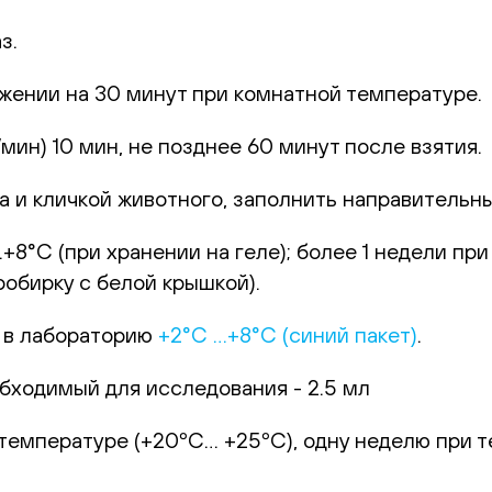
з.
жении на 30 минут при комнатной температуре.
ин) 10 мин, не позднее 60 минут после взятия.
 и кличкой животного, заполнить направительный
+8°С (при хранении на геле); более 1 недели пр
обирку с белой крышкой).
 в лабораторию
+2°С …+8°С (синий пакет)
.
ходимый для исследования - 2.5 мл
температуре (+20ºС… +25ºС), одну неделю при 