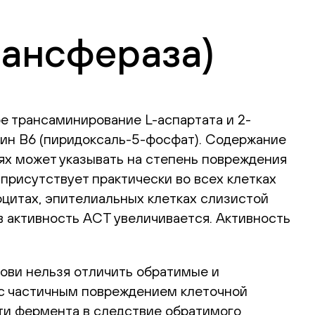
рансфераза)
е трансаминирование L-аспартата и 2-
амин B6 (пиридоксаль-5-фосфат). Содержание
иях может указывать на степень повреждения
присутствует практически во всех клетках
оцитах, эпителиальных клетках слизистой
в активность АСТ увеличивается. Активность
рови нельзя отличить обратимые и
с частичным повреждением клеточной
ти фермента в следствие обратимого