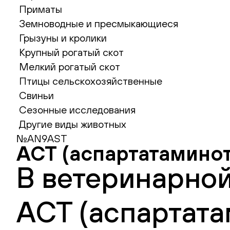
Приматы
Земноводные и пресмыкающиеся
Грызуны и кролики
Крупный рогатый скот
Мелкий рогатый скот
Птицы сельскохозяйственные
Свиньи
Сезонные исследования
Другие виды животных
№AN9AST
АСТ (аспартатамино
В ветеринарной
АСТ (аспартата