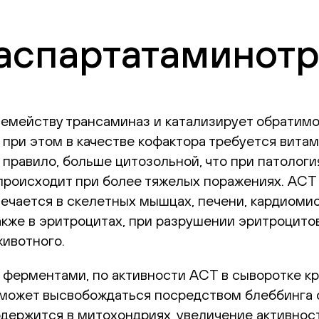
(аспартатаминот
емейству трансаминаз и катализирует обратимо
, при этом в качестве кофактора требуется вит
 правило, больше цитозольной, что при патолог
происходит при более тяжелых поражениях. АСТ 
мечается в скелетных мышцах, печени, кардиоми
кже в эритроцитах, при разрушении эритроцито
животного.
и ферментами, по активности АСТ в сыворотке к
может высвобождаться посредством блеббинга 
держится в митохондриях, увеличение активнос