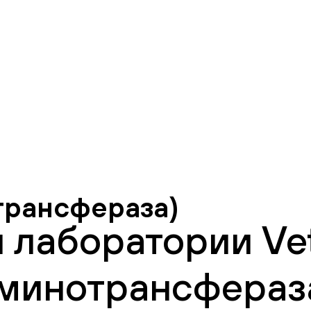
трансфераза)
 лаборатории Vet
минотрансфераза