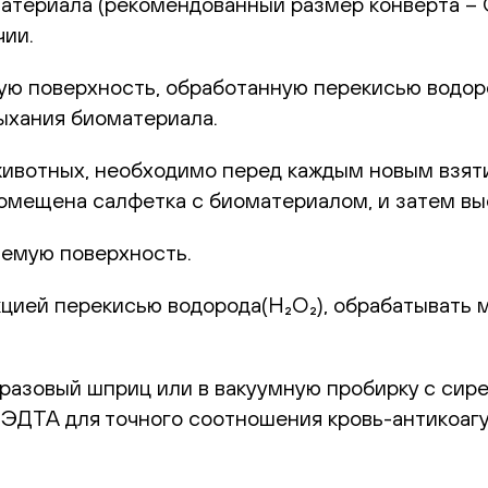
териала (рекомендованный размер конверта – С6
чии.
 поверхность, обработанную перекисью водород
ыхания биоматериала.
животных, необходимо перед каждым новым взят
 помещена салфетка с биоматериалом, и затем в
емую поверхность.
цией перекисью водорода(H₂O₂), обрабатывать 
оразовый шприц или в вакуумную пробирку с сир
с ЭДТА для точного соотношения кровь-антикоаг