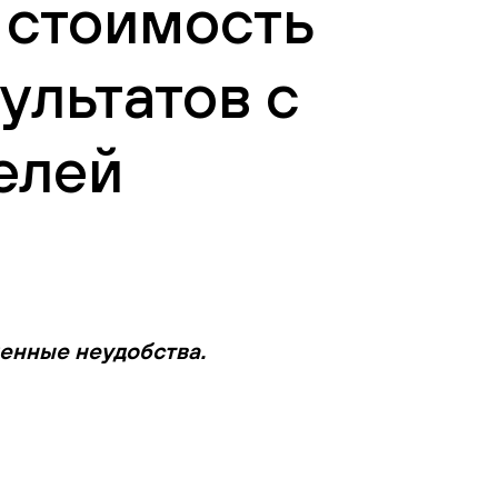
ь стоимость
ультатов с
елей
менные неудобства.