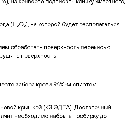
), на конверте подписать кличку животного,
а (H₂O₂), на которой будет располагаться
ием обработать поверхность перекисью
ысушить поверхность.
место забора крови 96%-м спиртом
еневой крышкой (К3 ЭДТА). Достаточный
улянт необходимо набрать пробирку до