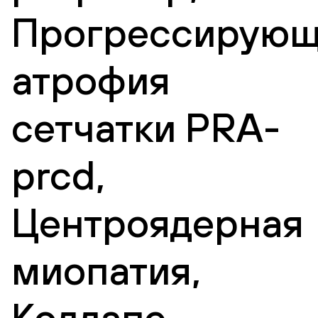
Прогрессирующ
атрофия
сетчатки PRA-
prcd,
Центроядерная
миопатия,
Коллапс,