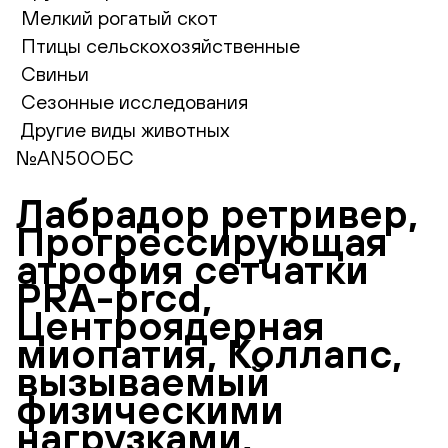
Мелкий рогатый скот
Птицы сельскохозяйственные
Свиньи
Сезонные исследования
Другие виды животных
№AN50ОБС
Лабрадор ретривер,
Прогрессирующая
атрофия сетчатки
PRA-prcd,
Центроядерная
миопатия, Коллапс,
вызываемый
физическими
нагрузками,