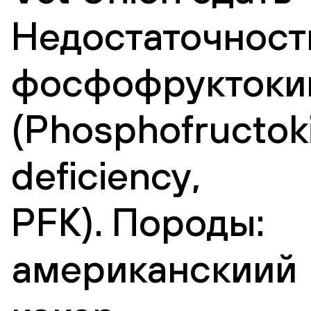
Недостаточност
фосфофруктоки
(Phosphofructok
deficiency,
PFK). Породы:
американскиий