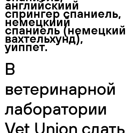
английскиий
спрингер спаниель,
немецкиий
спаниель (немецкий
вахтельхунд),
уиппет.
В
ветеринарной
лаборатории
Vet Union сдать