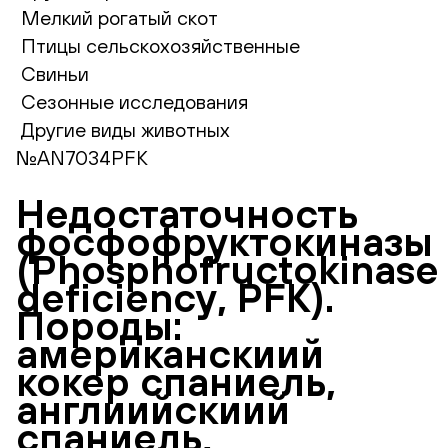
Мелкий рогатый скот
Птицы сельскохозяйственные
Свиньи
Сезонные исследования
Другие виды животных
№AN7034PFK
Недостаточность
фосфофруктокиназы
(Phosphofructokinase
deficiency, PFK).
Породы:
американскиий
кокер спаниель,
англиийскиий
спаниель,