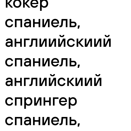
кокер
спаниель,
англиийскиий
спаниель,
английскиий
спрингер
спаниель,