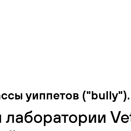
ы уиппетов ("bully").
 лаборатории Vet