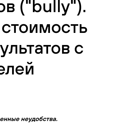
("bully").
ь стоимость
ультатов с
елей
менные неудобства.