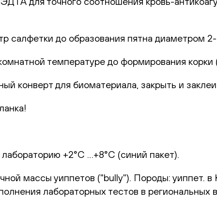
с ЭДТА для точного соотношения кровь-антикоаг
р салфетки до образования пятна диаметром 2-
комнатной температуре до формирования корки (1
ный конверт для биоматериала, закрыть и заклеи
ланка!
 лабораторию +2°С …+8°С (синий пакет).
й массы уиппетов ("bully"). Породы: уиппет. в 
ыполнения лабораторных тестов в региональных 