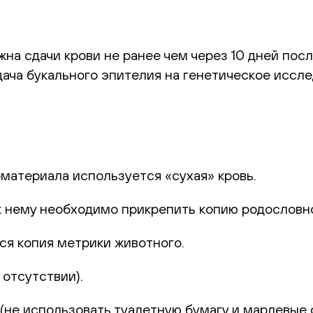
а сдачи крови не ранее чем через 10 дней посл
ача букального эпителия на генетическое иссле
оматериала используется «сухая» кровь.
к нему необходимо прикрепить копию родословн
ся копия метрики животного.
отсутствии).
не использовать туалетную бумагу и марлевые с