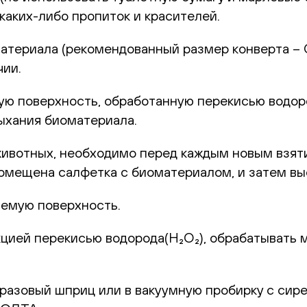
каких-либо пропиток и красителей.
териала (рекомендованный размер конверта – С6
чии.
 поверхность, обработанную перекисью водород
ыхания биоматериала.
животных, необходимо перед каждым новым взят
 помещена салфетка с биоматериалом, и затем в
емую поверхность.
цией перекисью водорода(H₂O₂), обрабатывать 
оразовый шприц или в вакуумную пробирку с сир