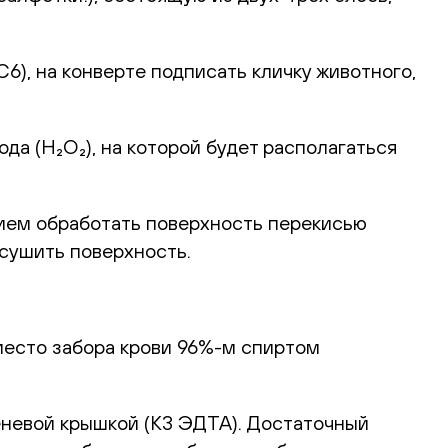
), на конверте подписать кличку животного,
а (H₂O₂), на которой будет располагаться
ием обработать поверхность перекисью
ысушить поверхность.
место забора крови 96%-м спиртом
еневой крышкой (К3 ЭДТА). Достаточный