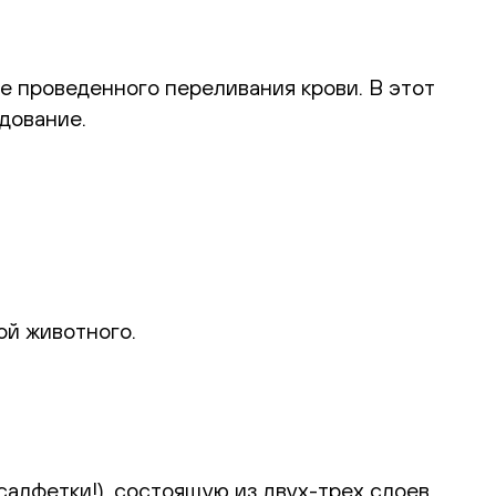
е проведенного переливания крови. В этот
дование.
ой животного.
алфетки!), состоящую из двух-трех слоев,