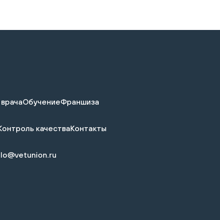
 врача
Обучение
Франшиза
Контроль качества
Контакты
llo@vetunion.ru