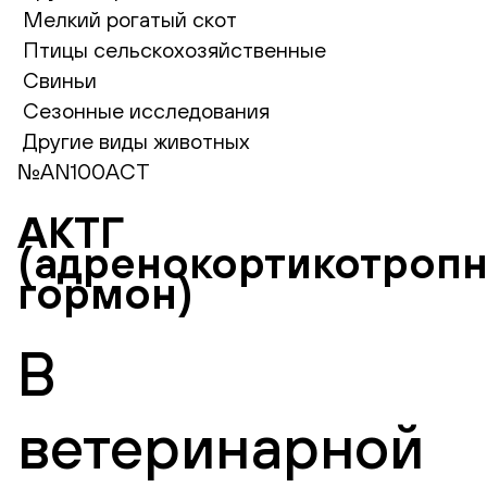
Мелкий рогатый скот
Птицы сельскохозяйственные
Свиньи
Сезонные исследования
Другие виды животных
№AN100ACT
АКТГ
(адренокортикотроп
гормон)
В
ветеринарной