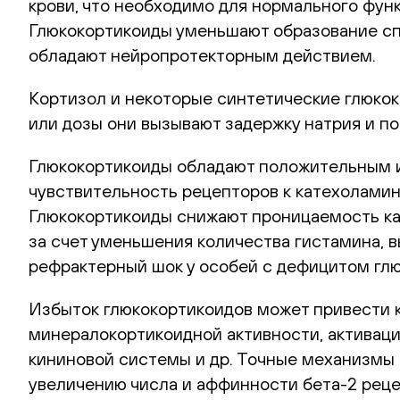
крови, что необходимо для нормального фун
Глюкокортикоиды уменьшают образование спи
обладают нейропротекторным действием.
Кортизол и некоторые синтетические глюко
или дозы они вызывают задержку натрия и по
Глюкокортикоиды обладают положительным 
чувствительность рецепторов к катехоламин
Глюкокортикоиды снижают проницаемость кап
за счет уменьшения количества гистамина,
рефрактерный шок у особей с дефицитом глю
Избыток глюкокортикоидов может привести к
минералокортикоидной активности, активаци
кининовой системы и др. Точные механизмы 
увеличению числа и аффинности бета-2 рец