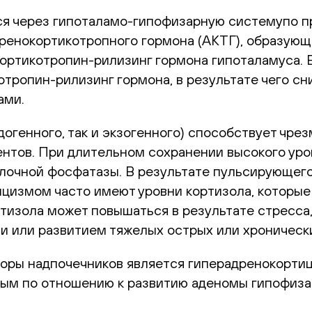
ся через гипоталамо-гипофизарную системупо п
дренокортикотропного гормона (АКТГ), образующ
ортикотропин-рилизинг гормона гипоталамуса. В
отропин-рилизинг гормона, в результате чего с
ами.
догенного, так и экзогенного) способствует чре
нтов. При длительном сохранении высокого уров
лочной фосфатазы. В результате пульсирующего
цизмом часто имеют уровни кортизола, которые
ртизола может повышаться в результате стресса
и или развитием тяжелых острых или хроническ
оры надпочечников является гиперадренокорти
чным по отношению к развитию аденомы гипофиза