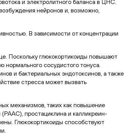
овотока и электролитного баланса в ЦНС.
возбуждения нейронов и, возможно,
ивностью. В зависимости от концентрации
це. Поскольку глюкокортикоиды повышают
ю нормального сосудистого тонуса.
нов и бактериальных эндотоксинов, а также
ействие стресса может вызвать
ных механизмов, таких как повышение
(РААС), простациклина и калликреин-
влены. Глюкокортикоиды способствуют
и.