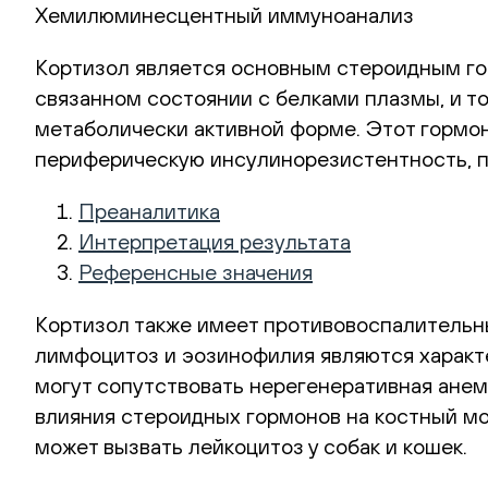
Хемилюминесцентный иммуноанализ
Кортизол является основным стероидным гор
связанном состоянии с белками плазмы, и т
метаболически активной форме. Этот гормон
периферическую инсулинорезистентность, по
Преаналитика
Интерпретация результата
Референсные значения
Кортизол также имеет противовоспалительны
лимфоцитоз и эозинофилия являются характ
могут сопутствовать нерегенеративная анем
влияния стероидных гормонов на костный мо
может вызвать лейкоцитоз у собак и кошек.