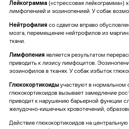
Лейкограмма
(«стрессовая лейкограмма») 
лимфопенией и эозинопенией. У собак возмож
Нейтрофилия
со сдвигом вправо обусловле
мозга, перемещение нейтрофилов из маргин
ткани.
Лимфопения
является результатом перерас
приводить к лизису лимфоцитов. Эозинопен
эозинофилов в тканях. У собак избыток глю
Глюкокортикоиды
участвуют в нормальном 
глюкокортикоидов вызывает замедление рост
приводит к нарушению барьерной функции сл
желудочно-кишечных кровотечений, образова
Действие глюкокортикоидов на центральную