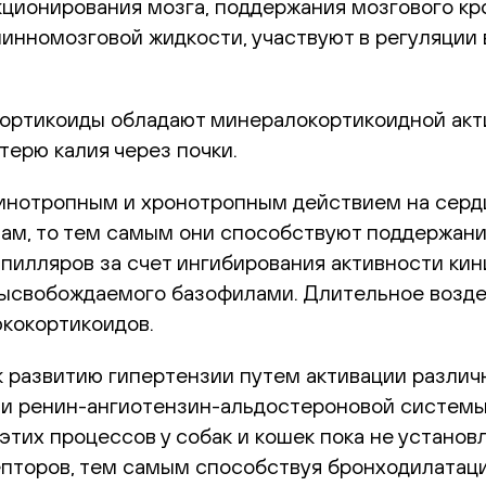
кционирования мозга, поддержания мозгового кр
нномозговой жидкости, участвуют в регуляции 
кортикоиды обладают минералокортикоидной акт
терю калия через почки.
инотропным и хронотропным действием на серд
ам, то тем самым они способствуют поддержани
илляров за счет ингибирования активности кини
 высвобождаемого базофилами. Длительное возд
кокортикоидов.
 развитию гипертензии путем активации различ
и ренин-ангиотензин-альдостероновой системы 
этих процессов у собак и кошек пока не устано
епторов, тем самым способствуя бронходилатаци