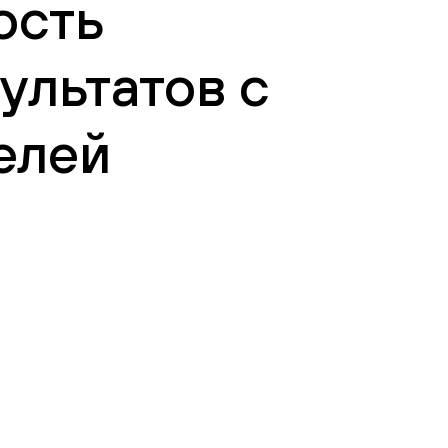
ость
ультатов с
елей