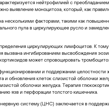
характеризуется нейтрофилией с преобладанием
но выявление моноцитоза, который, как правило
на несколькими факторами, такими как повышен
ального пула в циркулирующее русло и замедле
пределения циркулирующих лимфоцитов. К тому 
ия вызвана ингибированием высвобождения эози
кокортикоидов может спровоцировать тромбоцито
функционировании и поддержании целостности ж
а и обновления клеток слизистой оболочки желу
изистой оболочки желудка. Терапия глюкокорти
нию язв и перфорации толстого кишечника.
 нервную систему (ЦНС) заключается в поддержа