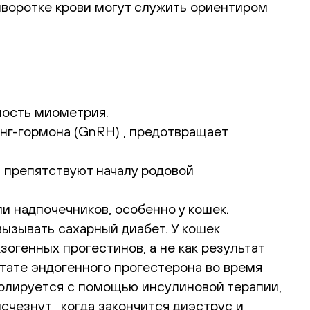
ыворотке крови могут служить ориентиром
мость миометрия.
нг-гормона (GnRH) , предотвращает
 препятствуют началу родовой
 надпочечников, особенно у кошек.
 вызывать сахарный диабет. У кошек
огенных прогестинов, а не как результат
ьтате эндогенного прогестерона во время
ролируется с помощью инсулиновой терапии,
чезнут , когда закончится диэструс и