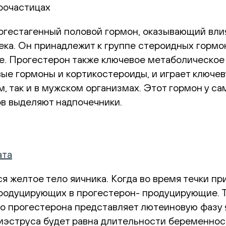
рочастицах
огестагенный половой гормон, оказывающий вли
ека. Он принадлежит к группе стероидных гормо
е. Прогестерон также ключевое метаболическое
вые гормоны и кортикостероиды, и играет ключев
 так и в мужском организмах. Этот гормон у сам
в выделяют надпочечники.
ата
 желтое тело яичника. Когда во время течки пр
продуцирующих в прогестерон- продуцирующие. 
 прогестерона представляет лютеиновую фазу я
иэструса будет равна длительности беременнос