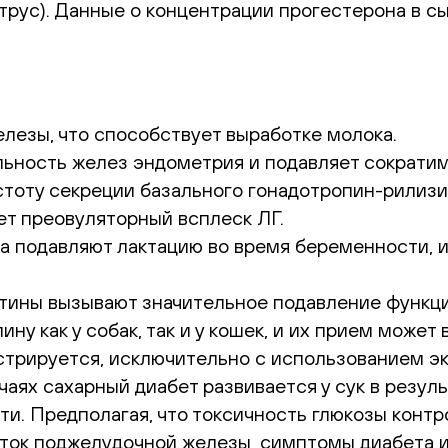
рус). Данные о концентрации прогестерона в с
лезы, что способствует выработке молока.
льность желез эндометрия и подавляет сократи
стоту секреции базального гонадотропин-рилизи
т преовуляторный всплеск ЛГ.
 подавляют лактацию во время беременности, и
тины вызывают значительное подавление функции
ну как у собак, так и у кошек, и их прием может
трируется, исключительно с использованием экз
чаях сахарный диабет развивается у сук в резул
и. Предполагая, что токсичность глюкозы конт
ток поджелудочной железы, симптомы диабета ис