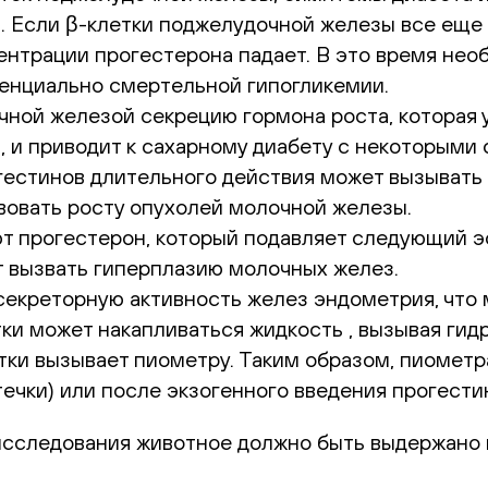
. Если β-клетки поджелудочной железы все еще
центрации прогестерона падает. В это время не
тенциально смертельной гипогликемии.
чной железой секрецию гормона роста, которая 
 и приводит к сахарному диабету с некоторыми
естинов длительного действия может вызывать 
вовать росту опухолей молочной железы.
т прогестерон, который подавляет следующий э
т вызвать гиперплазию молочных желез.
секреторную активность желез эндометрия, что 
тки может накапливаться жидкость , вызывая ги
ки вызывает пиометру. Таким образом, пиометра
течки) или после экзогенного введения прогести
сследования животное должно быть выдержано н