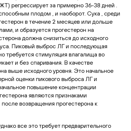
(ЖТ) регрессирует за примерно 36-38 дней .
особным плодом , и наоборот. Сука , среди
гестерон в течение 2 месяцев или дольше
ами, и образуется прогестерон на
стерона должна снизиться до исходного
руса. Пиковый выброс ЛГ и последующая
чно требуется стимуляция влагалища во
кает и без спаривания. В качестве
на выше исходного уровня. Это начальное
ерной оценки пикового выброса ЛГ и
начальное повышение концентрации
огестерона являются признаками
 после возвращения прогестерона к
Однако все это требует предварительного