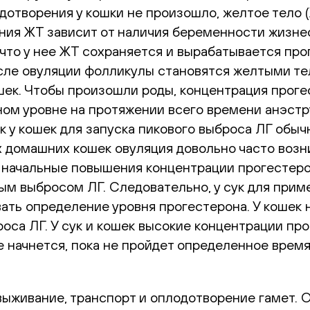
лодотворения у кошки не произошло, желтое тело 
ия ЖТ зависит от наличия беременности жизнесп
что у нее ЖТ сохраняется и вырабатывается про
ле овуляции фолликулы становятся желтыми тел
шек. Чтобы произошли роды, концентрация проге
дном уровне на протяжении всего времени анэст
как у кошек для запуска пикового выброса ЛГ обы
х домашних кошек овуляция довольно часто возни
 начальные повышения концентрации прогестеро
м выбросом ЛГ. Следовательно, у сук для прим
ть определение уровня прогестерона. У кошек 
роса ЛГ. У сук и кошек высокие концентрации пр
начнется, пока не пройдет определенное время
выживание, транспорт и оплодотворение гамет. 