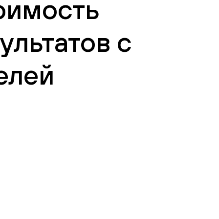
тоимость
ультатов с
елей