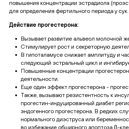
повышения концентрации эстрадиола (проэст
для определения фертильного периода у сук.
Действие прогестерона:
Вызывает развитие альвеол молочной же
Стимулирует рост и секреторную деяте
В гипоталамусе снижает амплитуду и ча
следующий эстральный цикл и ингибируе
Повышенные концентрации прогестерона
деятельности.
Еще один эффект прогестерона - прогес
Также, вызывают резистентность к инсули
прогестин-индуцированный диабет регис
эндогенного прогестерона. В редких слу
нормального диэструса или беременност
во избежание обширного апоптоза β-кле