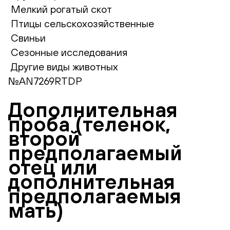
Мелкий рогатый скот
Птицы сельскохозяйственные
Свиньи
Сезонные исследования
Другие виды животных
№AN7269RTDP
Дополнительная
проба (теленок,
второй
предполагаемый
отец или
дополнительная
предполагаемыя
мать)