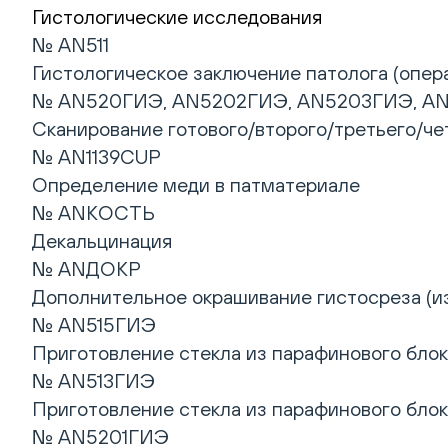
Гистологические исследования
№ AN511
Гистологическое заключение патолога (опера
№ AN520ГИЭ, AN5202ГИЭ, AN5203ГИЭ, A
Сканирование готового/второго/третьего/че
№ AN1139CUP
Определение меди в патматериале
№ ANКОСТЬ
Декальцинация
№ ANДОКР
Дополнительное окрашивание гистосреза (из
№ AN515ГИЭ
Приготовление стекла из парафинового блок
№ AN513ГИЭ
Приготовление стекла из парафинового блок
№ AN5201ГИЭ