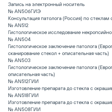
Запись на электронный носитель
№ AN506ГИЭ
Консультация патолога (Россия) по стеклам
№ AN512
Гистологическое исследование некропсийного
№ AN504
Гистологическое заключение патолога (Европ
сканирование стекол + описательная часть)
№ AN503
Гистологическое заключение патолога (Европ
описательная часть)
№ AN512ГИИ
Изготовление препарата до стекла с окрашив
№ AN518ГИИ
Изготовление препарата до стекла с окрашив
№ AN508ГИИ