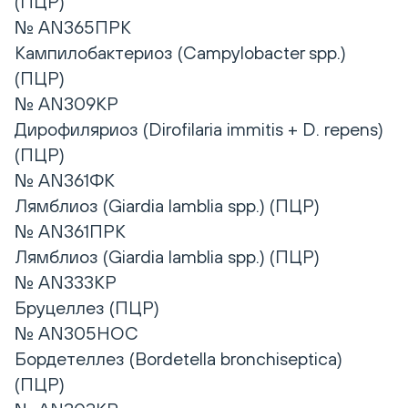
(ПЦР)
№ AN365ПРК
Кампилобактериоз (Campylobacter spp.)
(ПЦР)
№ AN309КР
Дирофиляриоз (Dirofilaria immitis + D. repens)
(ПЦР)
№ AN361ФК
Лямблиоз (Giardia lamblia spp.) (ПЦР)
№ AN361ПРК
Лямблиоз (Giardia lamblia spp.) (ПЦР)
№ AN333КР
Бруцеллез (ПЦР)
№ AN305НОС
Бордетеллез (Bordetella bronchiseptica)
(ПЦР)