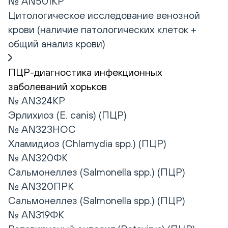
№ AN501КР
Цитологическое исследование венозной
крови (наличие патологических клеток +
общий анализ крови)
ПЦР-диагностика инфекционных
заболеваний хорьков
№ AN324КР
Эрлихиоз (E. canis) (ПЦР)
№ AN323НОС
Хламидиоз (Chlamydia spp.) (ПЦР)
№ AN320ФК
Сальмонеллез (Salmonella spp.) (ПЦР)
№ AN320ПРК
Сальмонеллез (Salmonella spp.) (ПЦР)
№ AN319ФК