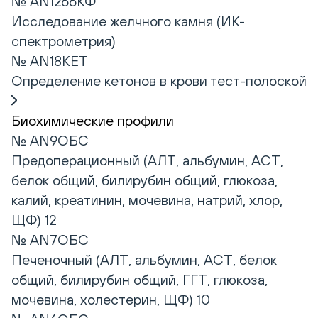
№ AN1266КФ
Исследование желчного камня (ИК-
спектрометрия)
№ AN18KET
Определение кетонов в крови тест-полоской
Биохимические профили
№ AN9ОБС
Предоперационный (АЛТ, альбумин, АСТ,
белок общий, билирубин общий, глюкоза,
калий, креатинин, мочевина, натрий, хлор,
ЩФ) 12
№ AN7ОБС
Печеночный (АЛТ, альбумин, АСТ, белок
общий, билирубин общий, ГГТ, глюкоза,
мочевина, холестерин, ЩФ) 10