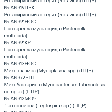
Ротавирусный энтерит (Rotavirus) (ПЦР)
№ AN319ПРК
Ротавирусный энтерит (Rotavirus) (ПЦР)
№ AN391НОС
Пастерелла мультоцида (Pasteurella
multocida)
№ AN391КР
Пастерелла мультоцида (Pasteurella
multocida)
№ AN313НОС
Микоплазмоз (Mycoplasma spp.) (ПЦР)
№ AN372ВПТ
Микобактериоз (Mycobacterium tuberculosis
complex) (ПЦР)
№ AN312МОЧ
Лептоспироз (Leptospira spp.) (ПЦР)