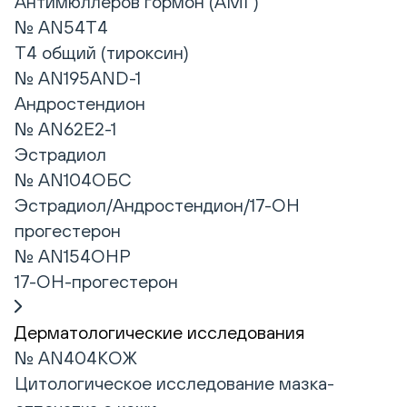
Антимюллеров гормон (АМГ)
№ AN54T4
T4 общий (тироксин)
№ AN195AND-1
Андростендион
№ AN62E2-1
Эстрадиол
№ AN104ОБС
Эстрадиол/Андростендион/17-ОН
прогестерон
№ AN154OHP
17-ОН-прогестерон
Дерматологические исследования
№ AN404КОЖ
Цитологическое исследование мазка-