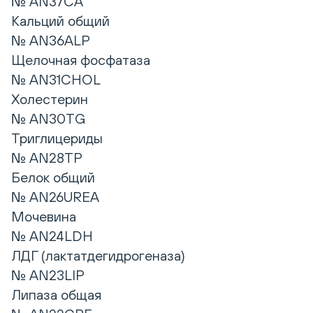
№ AN37CA
Кальций общий
№ AN36ALP
Щелочная фосфатаза
№ AN31CHOL
Холестерин
№ AN30TG
Триглицериды
№ AN28TP
Белок общий
№ AN26UREA
Мочевина
№ AN24LDH
ЛДГ (лактатдегидрогеназа)
№ AN23LIP
Липаза общая