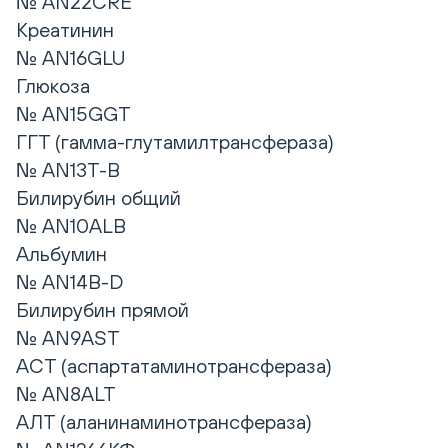
№ AN22CRE
Креатинин
№ AN16GLU
Глюкоза
№ AN15GGT
ГГТ (гамма-глутамилтрансфераза)
№ AN13T-B
Билирубин общий
№ AN10ALB
Альбумин
№ AN14B-D
Билирубин прямой
№ AN9AST
АСТ (аспартатаминотрансфераза)
№ AN8ALT
АЛТ (аланинаминотрансфераза)