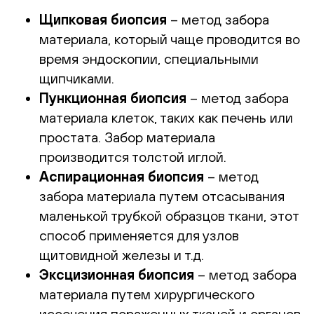
Щипковая биопсия
– метод забора
материала, который чаще проводится во
время эндоскопии, специальными
щипчиками.
Пункционная биопсия
– метод забора
материала клеток, таких как печень или
простата. Забор материала
производится толстой иглой.
Аспирационная биопсия
– метод
забора материала путем отсасывания
маленькой трубкой образцов ткани, этот
способ применяется для узлов
щитовидной железы и т.д.
Эксцизионная биопсия
– метод забора
материала путем хирургического
иссечения пораженных тканей и органов