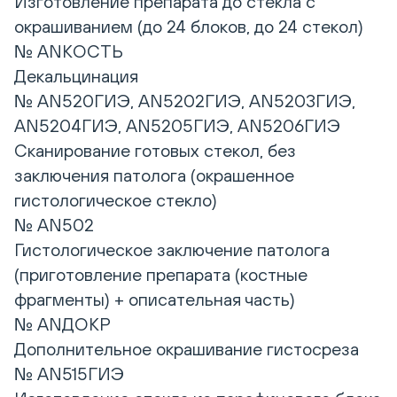
Изготовление препарата до стекла с
окрашиванием (до 24 блоков, до 24 стекол)
№ ANКОСТЬ
Декальцинация
№ AN520ГИЭ, AN5202ГИЭ, AN5203ГИЭ,
AN5204ГИЭ, AN5205ГИЭ, AN5206ГИЭ
Сканирование готовых стекол, без
заключения патолога (окрашенное
гистологическое стекло)
№ AN502
Гистологическое заключение патолога
(приготовление препарата (костные
фрагменты) + описательная часть)
№ ANДОКР
Дополнительное окрашивание гистосреза
№ AN515ГИЭ