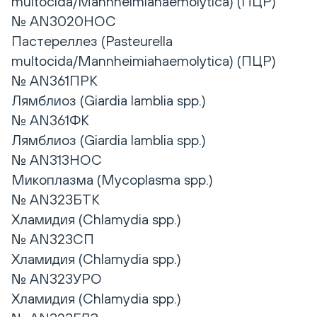
multocida/Mannheimiahaemolytica) (ПЦР)
№ AN3020НОС
Пастереллез (Pasteurella
multocida/Mannheimiahaemolytica) (ПЦР)
№ AN361ПРК
Лямблиоз (Giardia lamblia spp.)
№ AN361ФК
Лямблиоз (Giardia lamblia spp.)
№ AN313НОС
Микоплазма (Mycoplasma spp.)
№ AN323БТК
Хламидия (Chlamydia spp.)
№ AN323СП
Хламидия (Chlamydia spp.)
№ AN323УРО
Хламидия (Chlamydia spp.)