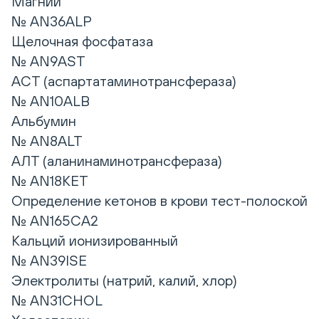
Магний
№ AN36ALP
Щелочная фосфатаза
№ AN9AST
АСТ (аспартатаминотрансфераза)
№ AN10ALB
Альбумин
№ AN8ALT
АЛТ (аланинаминотрансфераза)
№ AN18KET
Определение кетонов в крови тест-полоской
№ AN165CA2
Кальций ионизированный
№ AN39ISE
Электролиты (натрий, калий, хлор)
№ AN31CHOL