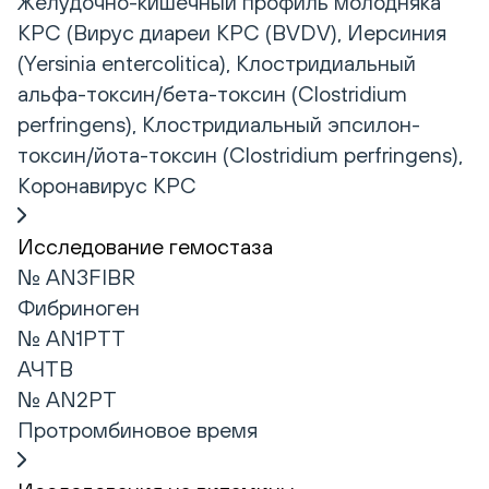
Желудочно-кишечный профиль молодняка
КРС (Вирус диареи КРС (BVDV), Иерсиния
(Yersinia entercolitica), Клостридиальный
альфа-токсин/бета-токсин (Clostridium
perfringens), Клостридиальный эпсилон-
токсин/йота-токсин (Clostridium perfringens),
Коронавирус КРС
Исследование гемостаза
№ AN3FIBR
Фибриноген
№ AN1PTT
АЧТВ
№ AN2PT
Протромбиновое время