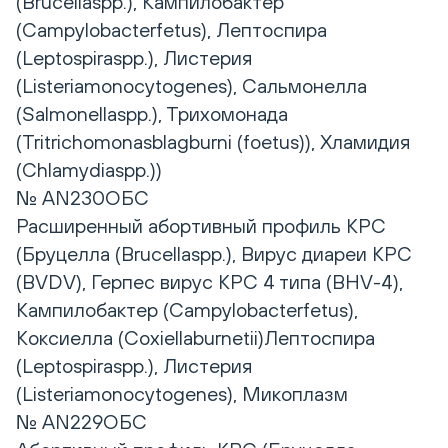
(Brucellaspp.), Кампилобактер
(Campylobacterfetus), Лептоспира
(Leptospiraspp.), Листерия
(Listeriamonocytogenes), Сальмонелла
(Salmonellaspp.), Трихомонада
(Tritrichomonasblagburni (foetus)), Хламидия
(Chlamydiaspp.))
№ AN230ОБС
Расширенный абортивный профиль КРС
(Бруцелла (Brucellaspp.), Вирус диареи КРС
(BVDV), Герпес вирус КРС 4 типа (BHV-4),
Кампилобактер (Campylobacterfetus),
Коксиелла (Coxiellaburnetii)Лептоспира
(Leptospiraspp.), Листерия
(Listeriamonocytogenes), Микоплазм
№ AN229ОБС