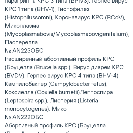
парагриппа КРС 3 типа (BPIV3), Герпес вирус
КРС 1 типа (BHV-1), Гистофилез
(Histophilussomni), Коронавирус КРС (BCoV),
Микоплазма
(Mycoplasmabovis/Mycoplasmabovigenitalium),
Пастерелла
№ AN223ОБС
Расширенный абортивный профиль КРС
(Бруцелла (Brucella spp.), Вирус диареи КРС
(BVDV), Герпес вирус КРС 4 типа (BHV-4),
Кампилобактер (Campylobacter fetus),
Коксиелла (Coxiella burnetii)Лептоспира
(Leptospira spp.), Листерия (Listeria
monocytogenes), Мико
№ AN222ОБС
Абортивный профиль КРС (Бруцелла