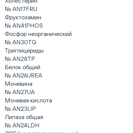
Холестерин
№ AN17FRU
Фруктозамин
№ AN41PHOS
Фосфор неорганический
№ AN30TG
Триглицериды
№ AN28TP
Белок общий
№ AN26UREA
Мочевина
№ AN27UA
Мочевая кислота
№ AN23LIP
Липаза общая
№ AN24LDH