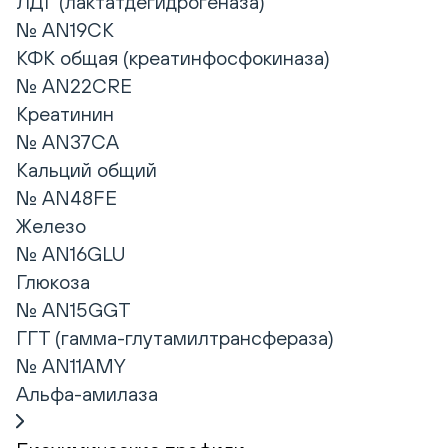
ЛДГ (лактатдегидрогеназа)
№ AN19CK
КФК общая (креатинфосфокиназа)
№ AN22CRE
Креатинин
№ AN37CA
Кальций общий
№ AN48FE
Железо
№ AN16GLU
Глюкоза
№ AN15GGT
ГГТ (гамма-глутамилтрансфераза)
№ AN11AMY
Альфа-амилаза