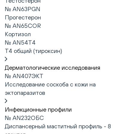
Тестостерон
№ AN63PGN
Прогестерон
№ AN65COR
Кортизол
№ AN54T4
Т4 общий (тироксин)
Дерматологические исследования
№ AN407ЭКТ
Исследование соскоба с кожи на
эктопаразитов
Инфекционные профили
№ AN232ОБС
Диспансерный маститный профиль - 8