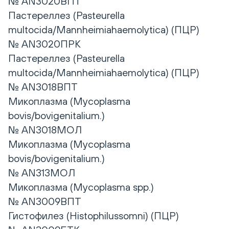
№ AN3020ВПТ
Пастереллез (Pasteurella
multocida/Mannheimiahaemolytica) (ПЦР)
№ AN3020ПРК
Пастереллез (Pasteurella
multocida/Mannheimiahaemolytica) (ПЦР)
№ AN3018ВПТ
Микоплазма (Mycoplasma
bovis/bovigenitalium.)
№ AN3018МОЛ
Микоплазма (Mycoplasma
bovis/bovigenitalium.)
№ AN313МОЛ
Микоплазма (Mycoplasma spp.)
№ AN3009ВПТ
Гистофилез (Histophilussomni) (ПЦР)