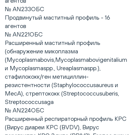
агентов
№ AN233ОБС
Продвинутый маститный профиль - 16
агентов
№ AN221ОБС
Расширенный маститный профиль
(обнаружение микоплазма
(Mycoplasmabovis,Mycoplasmabovigenitalium
и Mycoplasmaspp., Ureaplasmaspp.),
стафилококк/ген метициллин-
резистентности (Staphylococcusaureus и
MecA), стрептококк (Streptococcusuberis,
Streptococcusaga
№ AN224ОБС
Расширенный респираторный профиль КРС
(Вирус диареи КРС (BVDV), Вирус