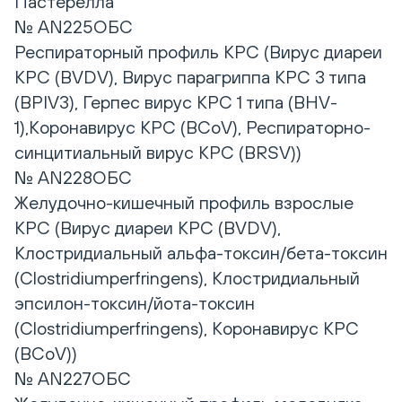
Пастерелла
№ AN225ОБС
Респираторный профиль КРС (Вирус диареи
КРС (BVDV), Вирус парагриппа КРС 3 типа
(BPIV3), Герпес вирус КРС 1 типа (BHV-
1),Коронавирус КРС (BCoV), Респираторно-
синцитиальный вирус КРС (BRSV))
№ AN228ОБС
Желудочно-кишечный профиль взрослые
КРС (Вирус диареи КРС (BVDV),
Клостридиальный альфа-токсин/бета-токсин
(Clostridiumperfringens), Клостридиальный
эпсилон-токсин/йота-токсин
(Clostridiumperfringens), Коронавирус КРС
(BCoV))
№ AN227ОБС