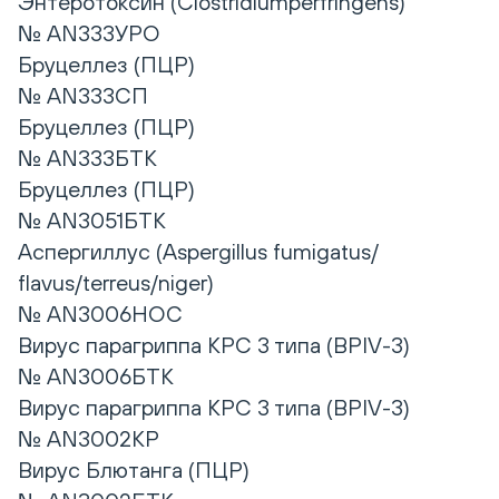
Энтеротоксин (Clostridiumperfringens)
№ AN333УРО
Бруцеллез (ПЦР)
№ AN333СП
Бруцеллез (ПЦР)
№ AN333БТК
Бруцеллез (ПЦР)
№ AN3051БТК
Аспергиллус (Aspergillus fumigatus/
flavus/terreus/niger)
№ AN3006НОС
Вирус парагриппа КРС 3 типа (BPIV-3)
№ AN3006БТК
Вирус парагриппа КРС 3 типа (BPIV-3)
№ AN3002КР
Вирус Блютанга (ПЦР)