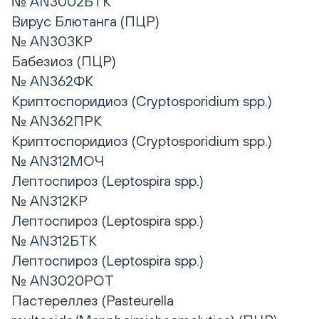
№ AN3002БТК
Вирус Блютанга (ПЦР)
№ AN303КР
Бабезиоз (ПЦР)
№ AN362ФК
Криптоспоридиоз (Cryptosporidium spp.)
№ AN362ПРК
Криптоспоридиоз (Cryptosporidium spp.)
№ AN312МОЧ
Лептоспироз (Leptospira spp.)
№ AN312КР
Лептоспироз (Leptospira spp.)
№ AN312БТК
Лептоспироз (Leptospira spp.)
№ AN3020РОТ
Пастереллез (Pasteurella