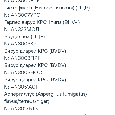
№ AN3009БТК
Гистофилез (Histophilussomni) (ПЦР)
№ AN3007УРО
Герпес вирус КРС 1 типа (BHV-1)
№ AN333МОЛ
Бруцеллез (ПЦР)
№ AN3003КР
Вирус диареи КРС (BVDV)
№ AN3003ПРК
Вирус диареи КРС (BVDV)
№ AN3003НОС
Вирус диареи КРС (BVDV)
№ AN3051АСП
Аспергиллус (Aspergillus fumigatus/
flavus/terreus/niger)
№ AN3013БТК