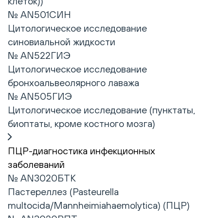
клеток))
№ AN501СИН
Цитологическое исследование
синовиальной жидкости
№ AN522ГИЭ
Цитологическое исследование
бронхоальвеолярного лаважа
№ AN505ГИЭ
Цитологическое исследование (пунктаты,
биоптаты, кроме костного мозга)
ПЦР-диагностика инфекционных
заболеваний
№ AN3020БТК
Пастереллез (Pasteurella
multocida/Mannheimiahaemolytica) (ПЦР)