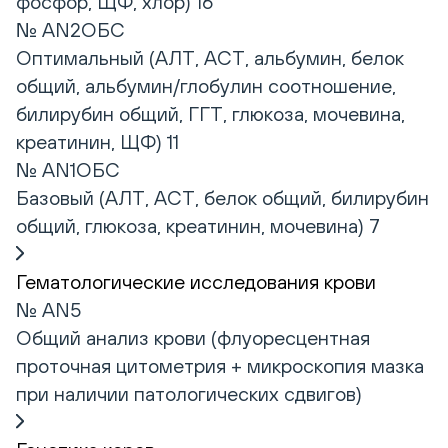
фосфор, ЩФ, хлор) 16
№ AN2ОБС
Оптимальный (АЛТ, АСТ, альбумин, белок
общий, альбумин/глобулин соотношение,
билирубин общий, ГГТ, глюкоза, мочевина,
креатинин, ЩФ) 11
№ AN1ОБС
Базовый (АЛТ, АСТ, белок общий, билирубин
общий, глюкоза, креатинин, мочевина) 7
Гематологические исследования крови
№ AN5
Общий анализ крови (флуоресцентная
проточная цитометрия + микроскопия мазка
при наличии патологических сдвигов)