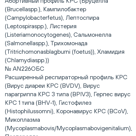
Абортивный профиль КРС (Бруцелла
(Brucellaspp.), Кампилобактер
(Campylobacterfetus), Лептоспира
(Leptospiraspp.), Листерия
(Listeriamonocytogenes), Сальмонелла
(Salmonellaspp.), Трихомонада
(Tritrichomonasblagburni (foetus)), Хламидия
(Chlamydiaspp.))
№ AN226ОБС
Расширенный респираторный профиль КРС
(Вирус диареи КРС (BVDV), Вирус
парагриппа КРС 3 типа (BPIV3), Герпес вирус
КРС 1 типа (BHV-1), Гистофилез
(Histophilussomni), Коронавирус КРС (BCoV),
Микоплазма
(Mycoplasmabovis/Mycoplasmabovigenitalium),