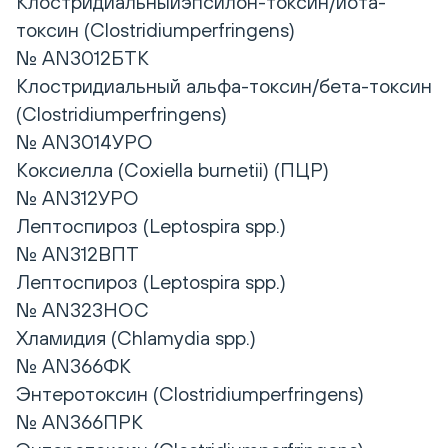
Клостридиальныйэпсилон-токсин/йота-
токсин (Clostridiumperfringens)
№ AN3012БТК
Клостридиальный альфа-токсин/бета-токсин
(Clostridiumperfringens)
№ AN3014УРО
Коксиелла (Coxiella burnetii) (ПЦР)
№ AN312УРО
Лептоспироз (Leptospira spp.)
№ AN312ВПТ
Лептоспироз (Leptospira spp.)
№ AN323НОС
Хламидия (Chlamydia spp.)
№ AN366ФК
Энтеротоксин (Clostridiumperfringens)
№ AN366ПРК