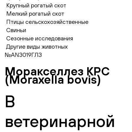
Крупный рогатый скот
Мелкий рогатый скот
Птицы сельскохозяйственные
Свиньи
Сезонные исследования
Другие виды животных
№AN3019ГЛЗ
Моракселлез КРС
(Moraxella bovis)
В
ветеринарной