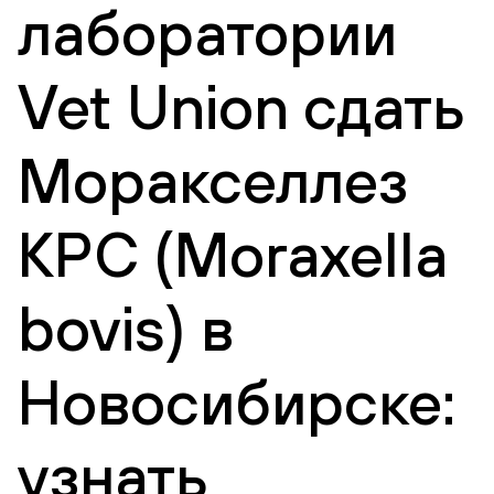
лаборатории
Vet Union сдать
Моракселлез
КРС (Moraxella
bovis) в
Новосибирске:
узнать