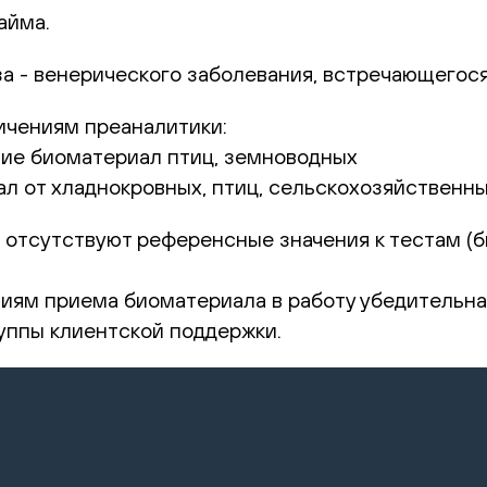
айма.
а - венерического заболевания, встречающегося 
ичениям преаналитики:
ние биоматериал птиц, земноводных
л от хладнокровных, птиц, сельскохозяйственн
 отсутствуют референсные значения к тестам (б
ям приема биоматериала в работу убедительная
уппы клиентской поддержки.