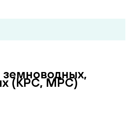
 земноводных,
х (КРС, МРС)