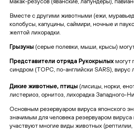
макак-резусов (яванские, лапундеры), павиа
Вместе с другими животными (ежи, муравье
колобусы, капуцины, саймири, ночные и пау
желтой лихорадки.
Грызуны
(серые полевки, мыши, крысы) могут
Представители отряда Рукокрылых
могут 
синдром (ТОРС, по-английски SARS), вирус 
Дикие животные, птицы
(лисицы, норки, ен
листериоз, орнитоз, лихорадка Западного-Ни
Основным резервуаром вируса японского энц
значимым для человека резервуаром вируса 
участвуют многие виды животных (рептилии, 