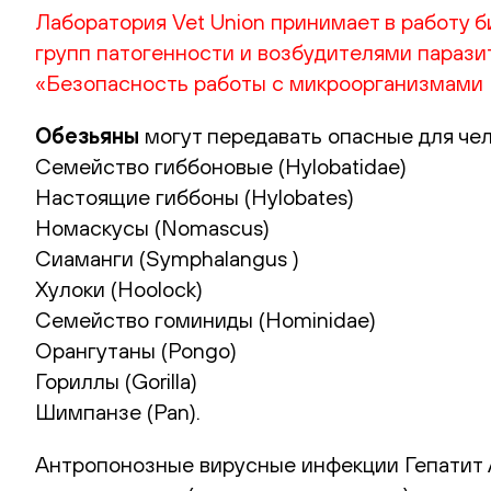
Лаборатория Vet Union принимает в работу б
групп патогенности и возбудителями паразит
«Безопасность работы с микроорганизмами I-
Обезьяны
могут передавать опасные для чело
Семейство гиббоновые (Hylobatidae)
Настоящие гиббоны (Hylobates)
Номаскусы (Nomascus)
Сиаманги (Symphalangus )
Хулоки (Hoolock)
Семейство гоминиды (Hominidae)
Орангутаны (Pongo)
Гориллы (Gorilla)
Шимпанзе (Pan).
Антропонозные вирусные инфекции Гепатит А,