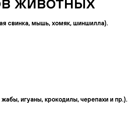
ов животных
кая свинка, мышь, хомяк, шиншилла).
жабы, игуаны, крокодилы, черепахи и пр.).