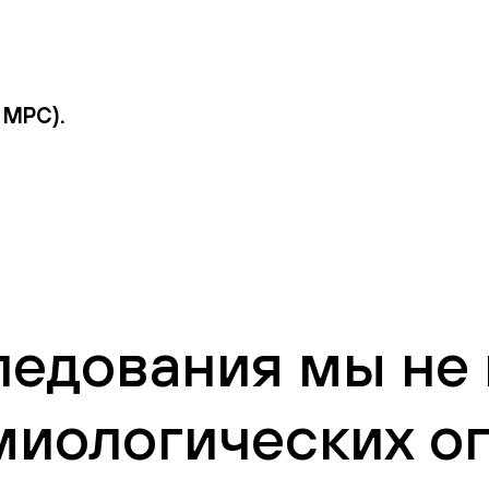
 МРС).
ледования мы не
миологических о