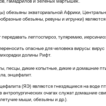
нов, гамадрилов и зеленых мартышек..
ды) обезьяны экваториальной Африки, Централь
кообразные обезьяны, ревуны и игрунки) являют
 передавать лептоспироз, туляремию, иерсиниоз
переносить опасные для человека вирусы: вирус
лихорадки долины Рифт.
оты, песцы, дикие копытные, дикие и домашние пт
ла, энцефалит.
ефалита (ЯЭ) являются гнездящиеся на воде пти
в антропургических очагах служат домашние сви
летучие мыши, обезьяны и др.).