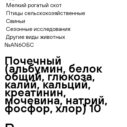
Мелкий рогатый скот
Птицы сельскохозяйственные
Свиньи
Сезонные исследования
Другие виды животных
№AN6ОБС
Почечный
(альбумин, белок
общий, глюкоза,
калий, кальций,
креатинин,
мочевина, натрий,
фосфор, хлор) 10