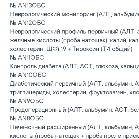
№ AN13ОБС
Неврологический мониторинг (АЛТ, альбумин,
№ AN12ОБС
Неврологический профиль первичный (АЛТ, а
желчные кислоты (проба натощак), калий, кал
холестерин, ЩФ) 19 + Тироксин (Т4 общий)
№ AN11ОБС
Контроль диабета (АЛТ, АСТ, глюкоза, кальц
№ AN10ОБС
Диабетический первичный (АЛТ, альбумин, АСТ
триглицериды, холестерин, фруктозамин, хл
№ AN9ОБС
Предоперационный (АЛТ, альбумин, АСТ, бело
№ AN8ОБС
Печеночный расширенный (АЛТ, альбумин, АС
кислоты (проба натощак + проба после прие