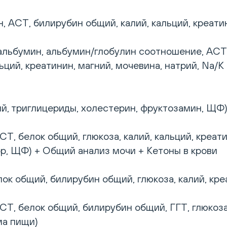
 АСТ, билирубин общий, калий, кальций, креатини
льбумин, альбумин/глобулин соотношение, АСТ,
ьций, креатинин, магний, мочевина, натрий, Na/K
ий, триглицериды, холестерин, фруктозамин, ЩФ)
, белок общий, глюкоза, калий, кальций, креати
ор, ЩФ) + Общий анализ мочи + Кетоны в крови
к общий, билирубин общий, глюкоза, калий, креа
Т, белок общий, билирубин общий, ГГТ, глюкоза
ма пищи)