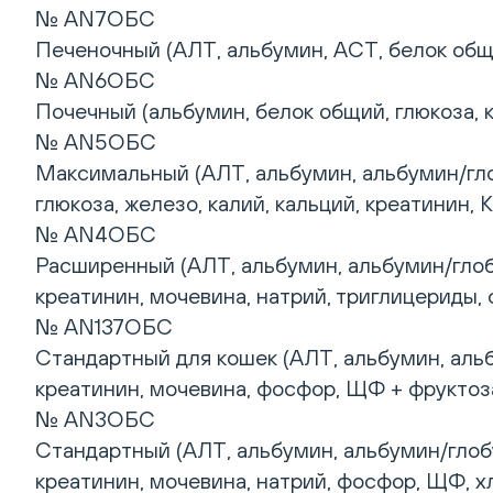
№ AN7ОБС
Печеночный (АЛТ, альбумин, АСТ, белок общи
№ AN6ОБС
Почечный (альбумин, белок общий, глюкоза, к
№ AN5ОБС
Максимальный (АЛТ, альбумин, альбумин/гло
глюкоза, железо, калий, кальций, креатинин,
№ AN4ОБС
Расширенный (АЛТ, альбумин, альбумин/глобу
креатинин, мочевина, натрий, триглицериды, 
№ AN137ОБС
Стандартный для кошек (АЛТ, альбумин, альб
креатинин, мочевина, фосфор, ЩФ + фруктоз
№ AN3ОБС
Стандартный (АЛТ, альбумин, альбумин/глобу
креатинин, мочевина, натрий, фосфор, ЩФ, хл