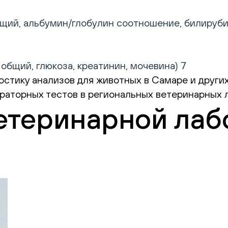
щий, альбумин/глобулин соотношение, билирубин 
общий, глюкоза, креатинин, мочевина) 7
стику анализов для животных в Самаре и других
раторных тестов в региональных ветеринарных л
етеринарной лаб