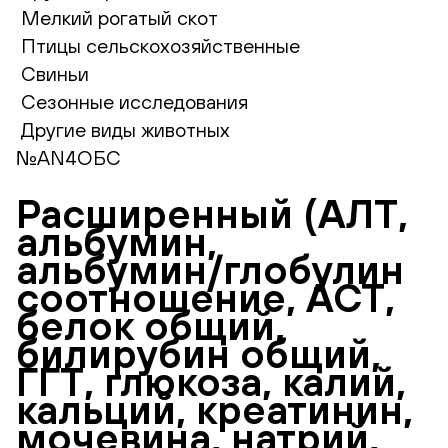
Мелкий рогатый скот
Птицы сельскохозяйственные
Свиньи
Сезонные исследования
Другие виды животных
№AN4ОБС
Расширенный (АЛТ,
альбумин,
альбумин/глобулин
соотношение, АСТ,
белок общий,
билирубин общий,
ГГТ, глюкоза, калий,
кальций, креатинин,
мочевина, натрий,