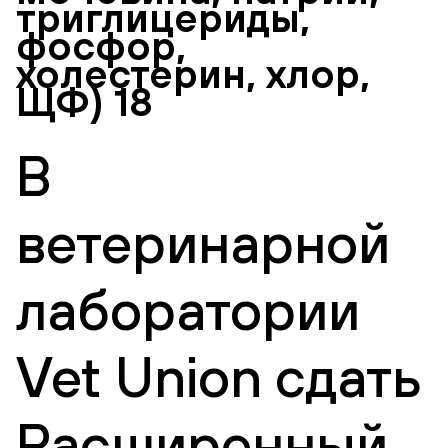
триглицериды,
фосфор,
холестерин, хлор,
ЩФ) 18
В
ветеринарной
лаборатории
Vet Union сдать
Расширенный