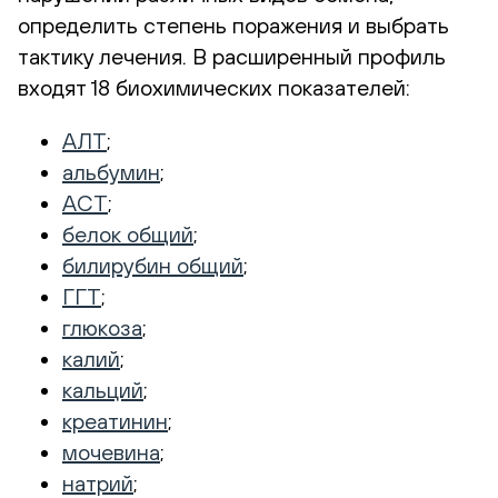
определить степень поражения и выбрать
тактику лечения. В расширенный профиль
входят 18 биохимических показателей:
АЛТ
;
альбумин
;
АСТ
;
белок общий
;
билирубин общий
;
ГГТ
;
глюкоза
;
калий
;
кальций
;
креатинин
;
мочевина
;
натрий
;