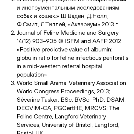
и инструментальным исследованиям
собак и кошек.» Ш.Ваден, Д.Нолл,
Ф.Смит, Л.Тиллей, «Аквариум» 2013 г.
Journal of Feline Medicine and Surgery
14(12) 903–905 © ISFM and AAFP 2012
«Positive predictive value of albumin:
globulin ratio for feline infectious peritonitis
in a mid-western referral hospital
population»
World Small Animal Veterinary Association
World Congress Proceedings, 2013;
Séverine Tasker, BSc, BVSc, PhD, DSAM,
DECVIM-CA, PGCertHE, MRCVS; The
Feline Centre, Langford Veterinary
Services, University of Bristol, Langford,
Bristol, UK