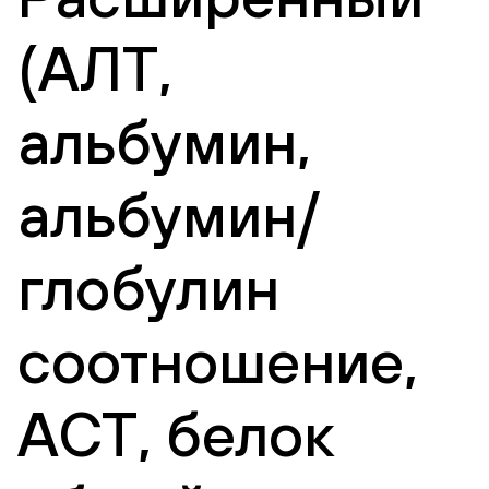
(АЛТ,
альбумин,
альбумин/
глобулин
соотношение,
АСТ, белок