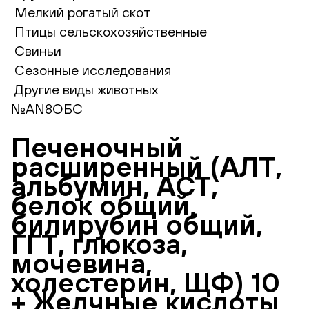
Мелкий рогатый скот
Птицы сельскохозяйственные
Свиньи
Сезонные исследования
Другие виды животных
№AN8ОБС
Печеночный
расширенный (АЛТ,
альбумин, АСТ,
белок общий,
билирубин общий,
ГГТ, глюкоза,
мочевина,
холестерин, ЩФ) 10
+ Желчные кислоты