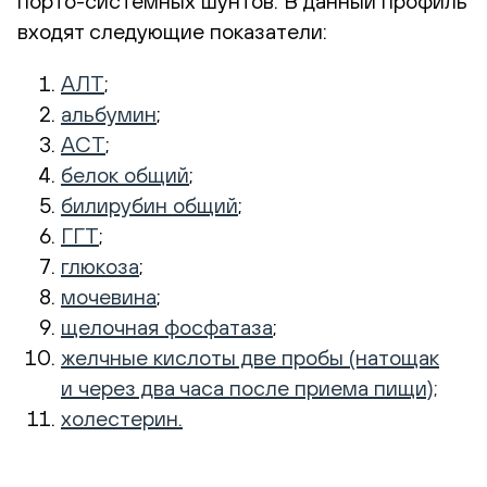
порто-системных
шунтов. В данный профиль
входят следующие показатели:
АЛТ
;
альбумин
;
АСТ
;
белок общий
;
билирубин общий
;
ГГТ
;
глюкоза
;
мочевина
;
щелочная фосфатаза
;
желчные кислоты две пробы (натощак
и через два часа после приема пищи);
холестерин.