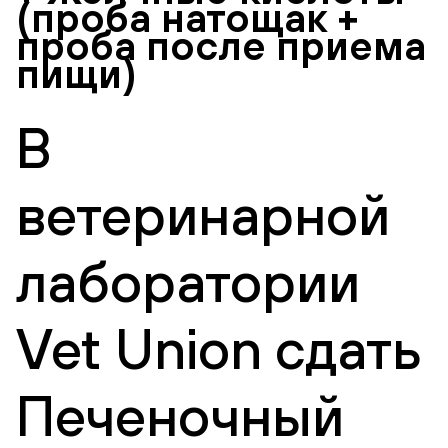
(проба натощак +
проба после приема
пищи)
В
ветеринарной
лаборатории
Vet Union сдать
Печеночный