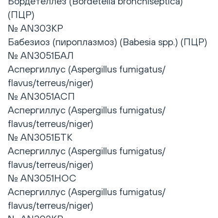
Бордетеллез (Bordetella bronchiseptica)
(ПЦР)
№ AN303КР
Бабезиоз (пироплазмоз) (Babesia spp.) (ПЦР)
№ AN3051БАЛ
Аспергиллус (Aspergillus fumigatus/
flavus/terreus/niger)
№ AN3051АСП
Аспергиллус (Aspergillus fumigatus/
flavus/terreus/niger)
№ AN3051БТК
Аспергиллус (Aspergillus fumigatus/
flavus/terreus/niger)
№ AN3051НОС
Аспергиллус (Aspergillus fumigatus/
flavus/terreus/niger)