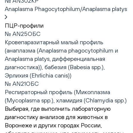
№ AN302КР
Anaplasma Phagocytophilum/Anaplasma platys
ПЦР-профили
№ AN25ОБС
Кровепаразитарный малый профиль
(анаплазма (Anaplasma phagocytophilum и
Anaplasma platys, дифференциальная
диагностика)), бабезия (Babesia spp.),
Эрлихия (Ehrlichia canis))
№ AN21ОБС
Респираторный профиль (Микоплазма
(Mycoplasma spp.), хламидия (Сhlamydia spp.)
Выбирая, где выполнить лабораторную
диагностику анализов для животных в
Воронеже и других городах России,