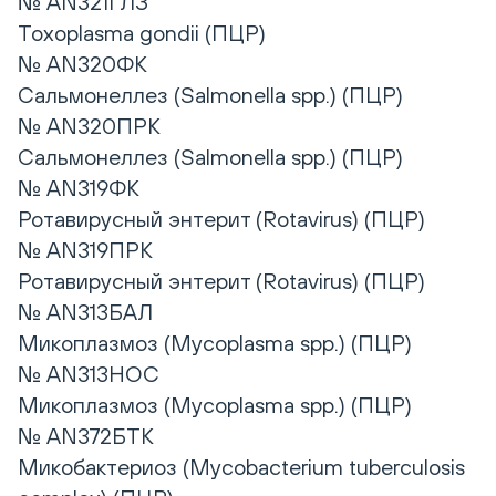
№ AN321ГЛЗ
Toxoplasma gondii (ПЦР)
№ AN320ФК
Сальмонеллез (Salmonella spp.) (ПЦР)
№ AN320ПРК
Сальмонеллез (Salmonella spp.) (ПЦР)
№ AN319ФК
Ротавирусный энтерит (Rotavirus) (ПЦР)
№ AN319ПРК
Ротавирусный энтерит (Rotavirus) (ПЦР)
№ AN313БАЛ
Микоплазмоз (Mycoplasma spp.) (ПЦР)
№ AN313НОС
Микоплазмоз (Mycoplasma spp.) (ПЦР)
№ AN372БТК
Микобактериоз (Mycobacterium tuberculosis