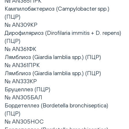
№ AN365ПРК
Кампилобактериоз (Campylobacter spp.)
(ПЦР)
№ AN309КР
Дирофиляриоз (Dirofilaria immitis + D. repens)
(ПЦР)
№ AN361ФК
Лямблиоз (Giardia lamblia spp.) (ПЦР)
№ AN361ПРК
Лямблиоз (Giardia lamblia spp.) (ПЦР)
№ AN333КР
Бруцеллез (ПЦР)
№ AN305БАЛ
Бордетеллез (Bordetella bronchiseptica)
(ПЦР)
№ AN305НОС