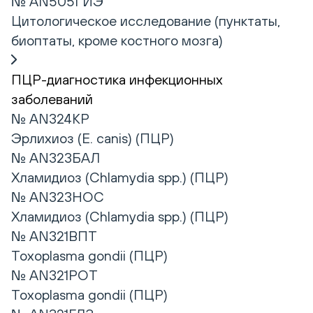
№ AN505ГИЭ
Цитологическое исследование (пунктаты,
биоптаты, кроме костного мозга)
ПЦР-диагностика инфекционных
заболеваний
№ AN324КР
Эрлихиоз (E. canis) (ПЦР)
№ AN323БАЛ
Хламидиоз (Chlamydia spp.) (ПЦР)
№ AN323НОС
Хламидиоз (Chlamydia spp.) (ПЦР)
№ AN321ВПТ
Toxoplasma gondii (ПЦР)
№ AN321РОТ
Toxoplasma gondii (ПЦР)