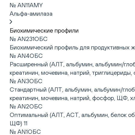
№ AN11AMY
Альфа-амилаза
Биохимические профили
№ AN231ОБС
Биохимический профиль для продуктивных ж
№ AN4ОБС
Расширенный (АЛТ, альбумин, альбумин/глобу
креатинин, мочевина, натрий, триглицериды, 
№ AN3ОБС
Стандартный (АЛТ, альбумин, альбумин/глобу
креатинин, мочевина, натрий, фосфор, ЩФ, хл
№ AN2ОБС
Оптимальный (АЛТ, АСТ, альбумин, белок об
ЩФ) 11
№ AN1ОБС