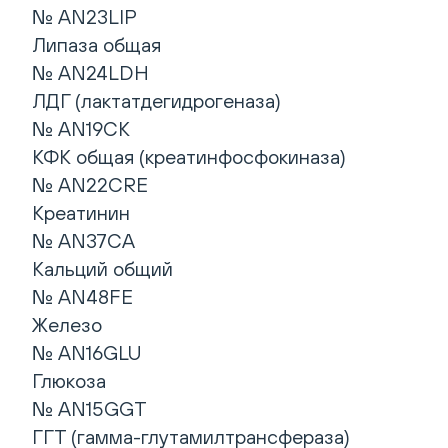
№ AN23LIP
Липаза общая
№ AN24LDH
ЛДГ (лактатдегидрогеназа)
№ AN19CK
КФК общая (креатинфосфокиназа)
№ AN22CRE
Креатинин
№ AN37CA
Кальций общий
№ AN48FE
Железо
№ AN16GLU
Глюкоза
№ AN15GGT
ГГТ (гамма-глутамилтрансфераза)