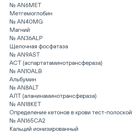
№ AN6MET
Метгемоглобин
№ AN40MG
Магний
№ AN36ALP
Щелочная фосфатаза
№ AN9AST
АСТ (аспартатаминотрансфераза)
№ AN10ALB
Альбумин
№ AN8ALT
АЛТ (аланинаминотрансфераза)
№ AN18KET
Определение кетонов в крови тест-полоской
№ AN165CA2
Кальций ионизированный