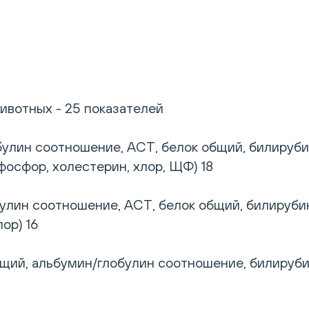
ивотных - 25 показателей
лин соотношение, АСТ, белок общий, билирубин 
фосфор, холестерин, хлор, ЩФ) 18
лин соотношение, АСТ, белок общий, билирубин 
ор) 16
щий, альбумин/глобулин соотношение, билирубин 