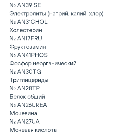
№ AN39ISE
Электролиты (натрий, калий, хлор)
№ AN31CHOL
Холестерин
№ AN17FRU
Фруктозамин
№ AN41PHOS
Фосфор неорганический
№ AN30TG
Триглицериды
№ AN28TP
Белок общий
№ AN26UREA
Мочевина
№ AN27UA
Мочевая кислота