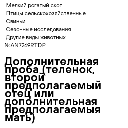
Мелкий рогатый скот
Птицы сельскохозяйственные
Свиньи
Сезонные исследования
Другие виды животных
№AN7269RTDP
Дополнительная
проба (теленок,
второй
предполагаемый
отец или
дополнительная
предполагаемыя
мать)