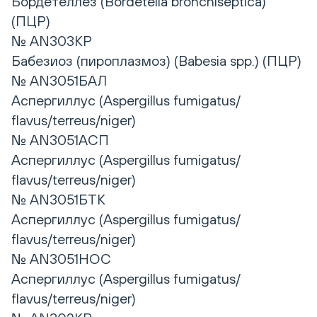
Бордетеллез (Bordetella bronchiseptica)
(ПЦР)
№ AN303КР
Бабезиоз (пироплазмоз) (Babesia spp.) (ПЦР)
№ AN3051БАЛ
Аспергиллус (Aspergillus fumigatus/
flavus/terreus/niger)
№ AN3051АСП
Аспергиллус (Aspergillus fumigatus/
flavus/terreus/niger)
№ AN3051БТК
Аспергиллус (Aspergillus fumigatus/
flavus/terreus/niger)
№ AN3051НОС
Аспергиллус (Aspergillus fumigatus/
flavus/terreus/niger)