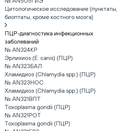
№ AN505ГИЭ
Цитологическое исследование (пунктаты,
биоптаты, кроме костного мозга)
ПЦР-диагностика инфекционных
заболеваний
№ AN324КР
Эрлихиоз (E. canis) (ПЦР)
№ AN323БАЛ
Хламидиоз (Chlamydia spp.) (ПЦР)
№ AN323НОС
Хламидиоз (Chlamydia spp.) (ПЦР)
№ AN321ВПТ
Toxoplasma gondii (ПЦР)
№ AN321РОТ
Toxoplasma gondii (ПЦР)