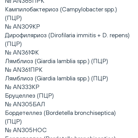
№ AN365ПРК
Кампилобактериоз (Campylobacter spp.)
(ПЦР)
№ AN309КР
Дирофиляриоз (Dirofilaria immitis + D. repens)
(ПЦР)
№ AN361ФК
Лямблиоз (Giardia lamblia spp.) (ПЦР)
№ AN361ПРК
Лямблиоз (Giardia lamblia spp.) (ПЦР)
№ AN333КР
Бруцеллез (ПЦР)
№ AN305БАЛ
Бордетеллез (Bordetella bronchiseptica)
(ПЦР)
№ AN305НОС