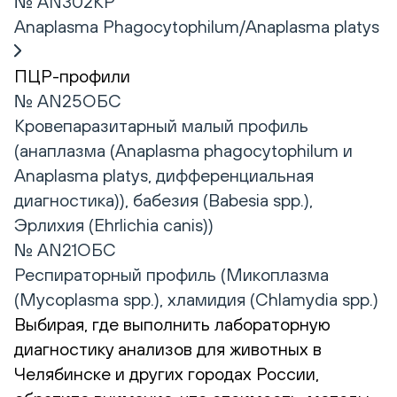
№ AN302КР
Anaplasma Phagocytophilum/Anaplasma platys
ПЦР-профили
№ AN25ОБС
Кровепаразитарный малый профиль
(анаплазма (Anaplasma phagocytophilum и
Anaplasma platys, дифференциальная
диагностика)), бабезия (Babesia spp.),
Эрлихия (Ehrlichia canis))
№ AN21ОБС
Респираторный профиль (Микоплазма
(Mycoplasma spp.), хламидия (Сhlamydia spp.)
Выбирая, где выполнить лабораторную
диагностику анализов для животных в
Челябинске и других городах России,