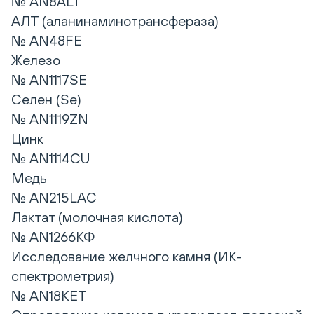
№ AN8ALT
АЛТ (аланинаминотрансфераза)
№ AN48FE
Железо
№ AN1117SE
Селен (Se)
№ AN1119ZN
Цинк
№ AN1114CU
Медь
№ AN215LAC
Лактат (молочная кислота)
№ AN1266КФ
Исследование желчного камня (ИК-
спектрометрия)
№ AN18KET