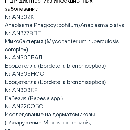
ПЦР-диагностика инфекционных
заболеваний
№ AN302КР
Anaplasma Phagocytophilum/Anaplasma platys
№ AN372ВПТ
Микобактерия (Mycobacterium tuberculosis
complex)
№ AN305БАЛ
Бордетелла (Bordetella bronchiseptica)
№ AN305НОС
Бордетелла (Bordetella bronchiseptica)
№ AN303КР
Бабезия (Babesia spp.)
№ AN220ОБС
Исследование на дерматомикозы
(обнаружение Microsporumcanis,