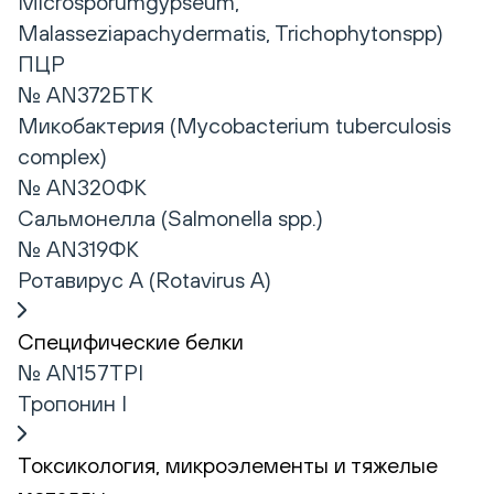
Microsporumgypseum,
Malasseziapachydermatis, Trichophytonspp)
ПЦР
№ AN372БТК
Микобактерия (Mycobacterium tuberculosis
complex)
№ AN320ФК
Сальмонелла (Salmonella spp.)
№ AN319ФК
Ротавирус А (Rotavirus А)
Специфические белки
№ AN157TPI
Тропонин I
Токсикология, микроэлементы и тяжелые