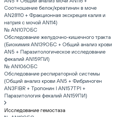
AN5 + Общий анализ мочи AN116 +
Соотношение белок/креатинин в моче
AN28110 + Фракционная экскреция калия и
натрия с мочой AN114)
№ AN107ОБС
Обследование желудочно-кишечного тракта
(Биохимия AN139ОБС + Общий анализ крови
AN5 + Паразитологическое исследование
фекалий AN159ПИ)
№ AN106ОБС
Обследование респираторной системы
(Общий анализ крови AN5 + Фибриноген
AN3FIBR + Тропонин I AN157TPI +
Паразитология фекалий AN159ПИ)
Исследование гемостаза