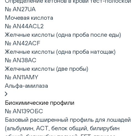
Определение кетонов в крови тест-полоской
№ AN27UA
Мочевая кислота
№ AN44ACL2
Желчные кислоты (одна проба после еды)
№ AN42ACF
Желчные кислоты (одна проба натощак)
№ AN38AC
Желчные кислоты (две пробы)
№ AN11AMY
Альфа-амилаза
Биохимические профили
№ AN139ОБС
Базовый расширенный профиль для лошадей
(альбумин, АСТ, белок общий, билирубин