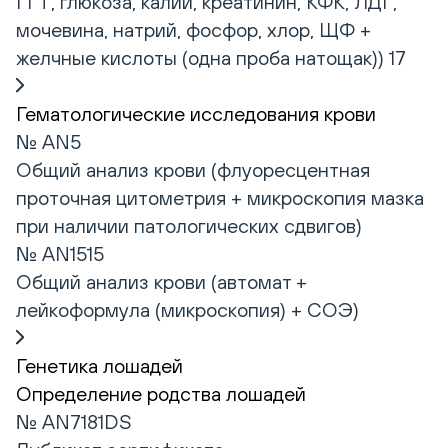
ГГТ, глюкоза, калий, креатинин, КФК, ЛДГ,
мочевина, натрий, фосфор, хлор, ЩФ +
желчные кислоты (одна проба натощак)) 17
Гематологические исследования крови
№ AN5
Общий анализ крови (флуоресцентная
проточная цитометрия + микроскопия мазка
при наличии патологических сдвигов)
№ AN1515
Общий анализ крови (автомат +
лейкоформула (микроскопия) + СОЭ)
Генетика лошадей
Определение родства лошадей
№ AN7181DS