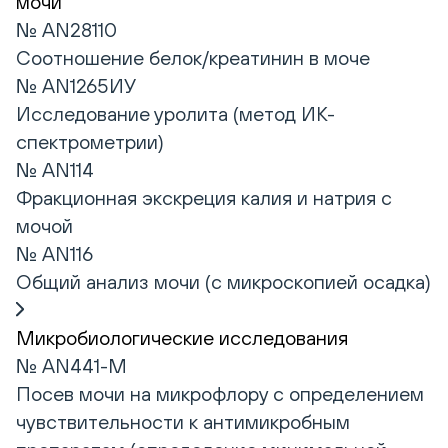
мочи
№ AN28110
Соотношение белок/креатинин в моче
№ AN1265ИУ
Исследование уролита (метод ИК-
спектрометрии)
№ AN114
Фракционная экскреция калия и натрия с
мочой
№ AN116
Общий анализ мочи (с микроскопией осадка)
Микробиологические исследования
№ AN441-М
Посев мочи на микрофлору с определением
чувствительности к антимикробным