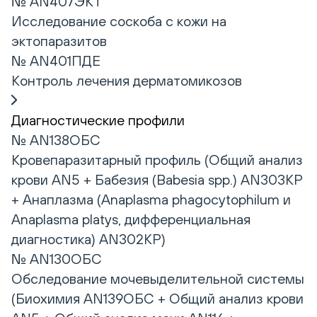
№ AN407ЭКТ
Исследование соскоба с кожи на
эктопаразитов
№ AN401ПДЕ
Контроль лечения дерматомикозов
Диагностические профили
№ AN138ОБС
Кровепаразитарный профиль (Общий анализ
крови AN5 + Бабезия (Babesia spp.) AN303КР
+ Анаплазма (Anaplasma phagocytophilum и
Anaplasma platys, дифференциальная
диагностика) AN302КР)
№ AN130ОБС
Обследование мочевыделительной системы
(Биохимия AN139ОБС + Общий анализ крови