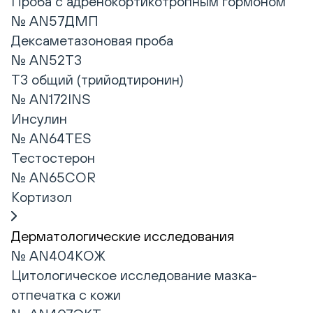
Проба с адренокортикотропным гормоном
№ AN57ДМП
Дексаметазоновая проба
№ AN52T3
Т3 общий (трийодтиронин)
№ AN172INS
Инсулин
№ AN64TES
Тестостерон
№ AN65COR
Кортизол
Дерматологические исследования
№ AN404КОЖ
Цитологическое исследование мазка-
отпечатка с кожи