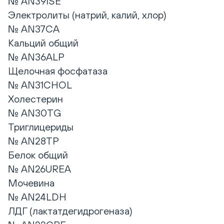
№ AN39ISE
Электролиты (натрий, калий, хлор)
№ AN37CA
Кальций общий
№ AN36ALP
Щелочная фосфатаза
№ AN31CHOL
Холестерин
№ AN30TG
Триглицериды
№ AN28TP
Белок общий
№ AN26UREA
Мочевина
№ AN24LDH
ЛДГ (лактатдегидрогеназа)