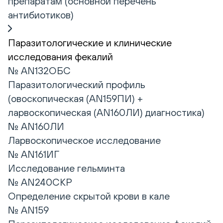
препаратам (основной перечень
антибиотиков)
Паразитологические и клинические
исследования фекалий
№ AN132ОБС
Паразитологический профиль
(овоскопическая (AN159ПИ) +
ларвоскопическая (AN160ЛИ) диагностика)
№ AN160ЛИ
Ларвоскопическое исследование
№ AN161ИГ
Исследование гельминта
№ AN240СКР
Определение скрытой крови в кале
№ AN159