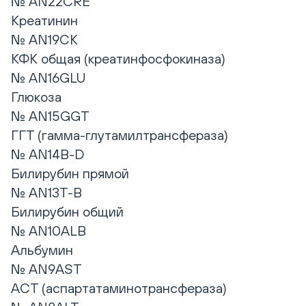
№ AN22CRE
Креатинин
№ AN19CK
КФК общая (креатинфосфокиназа)
№ AN16GLU
Глюкоза
№ AN15GGT
ГГТ (гамма-глутамилтрансфераза)
№ AN14B-D
Билирубин прямой
№ AN13T-B
Билирубин общий
№ AN10ALB
Альбумин
№ AN9AST
АСТ (аспартатаминотрансфераза)