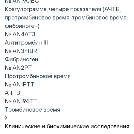
№ AN19ОБС
Коагулограмма, четыре показателя (АЧТВ,
протромбиновое время, тромбиновое время,
фибриноген)
№ AN4AT3
Антитромбин III
№ AN3FIBR
Фибриноген
№ AN2PT
Протромбиновое время
№ AN1PTT
АЧТВ
№ AN194TT
Тромбиновое время
Клинические и биохимические исследования