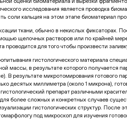
льной оценки биоматериала и вырезки фрагмент
ческого исследования является проводка биома
ть соли кальция на этом этапе биоматериал пр
сации ткани, обычно в некислых фиксаторах. П
омощью щелочных растворов или по крайней мер
та проводится для того чтобы произвести залив
пропитывания гистологического материала спец
ой массы, в результате которого получается па
е). В результате микротомирования готового п
ько десятых миллиметра (около 1 микрона), гот
 гистологический препарат различными красител
для более сложных и конкретных случаев сущес
изуализации гистологических структур. После э
томарфологу под микроскоп для изучения готово