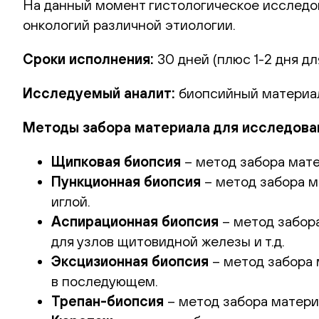
На данный момент гистологическое исследов
онкологий различной этиологии.
Сроки исполнения:
30 дней (плюс 1-2 дня дл
Исследуемый аналит:
биопсийный материал
Методы забора материала для исследова
Щипковая биопсия
– метод забора мате
Пункционная биопсия
– метод забора м
иглой.
Аспирационная биопсия
– метод забора
для узлов щитовидной железы и т.д.
Эксцизионная биопсия
– метод забора 
в последующем.
Трепан-биопсия
– метод забора материа