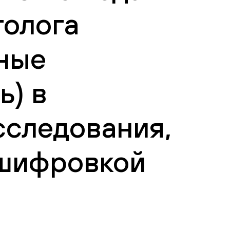
толога
тные
ь) в
сследования,
сшифровкой