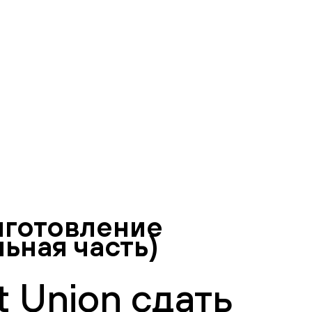
иготовление
ьная часть)
 Union сдать