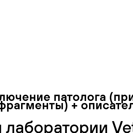
ключение патолога (пр
фрагменты) + описател
 лаборатории Vet