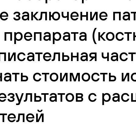
е заключение па
 препарата (кос
писательная част
нать стоимость и
езультатов с ра
телей