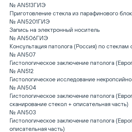
№ AN513ГИЭ
Приготовление стекла из парафинового блок
№ AN5201ГИЭ
Запись на электронный носитель
№ AN506ГИЭ
Консультация патолога (Россия) по стеклам
№ AN507
Гистологическое заключение патолога (Европ
№ AN512
Гистологическое исследование некропсийного
№ AN504
Гистологическое заключение патолога (Европ
сканирование стекол + описательная часть)
№ AN503
Гистологическое заключение патолога (Европ
описательная часть)