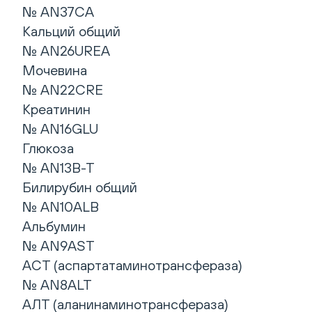
№ AN37CA
Кальций общий
№ AN26UREA
Мочевина
№ AN22CRE
Креатинин
№ AN16GLU
Глюкоза
№ AN13B-T
Билирубин общий
№ AN10ALB
Альбумин
№ AN9AST
АСТ (аспартатаминотрансфераза)
№ AN8ALT
АЛТ (аланинаминотрансфераза)