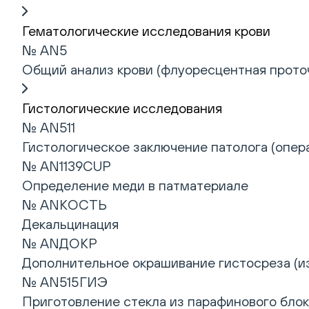
Гематологические исследования крови
№ AN5
Общий анализ крови (флуоресцентная проточ
Гистологические исследования
№ AN511
Гистологическое заключение патолога (опера
№ AN1139CUP
Определение меди в патматериале
№ ANКОСТЬ
Декальцинация
№ ANДОКР
Дополнительное окрашивание гистосреза (из
№ AN515ГИЭ
Приготовление стекла из парафинового блок