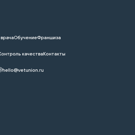
 врача
Обучение
Франшиза
Контроль качества
Контакты
hello@vetunion.ru