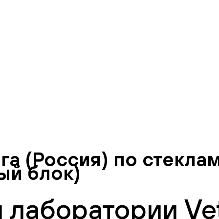
га (Россия) по стекла
ый блок)
 лаборатории Vet