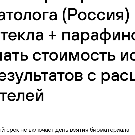
атолога (Россия) 
текла + парафин
нать стоимость и
езультатов с ра
телей
ый срок не включает день взятия биоматериала