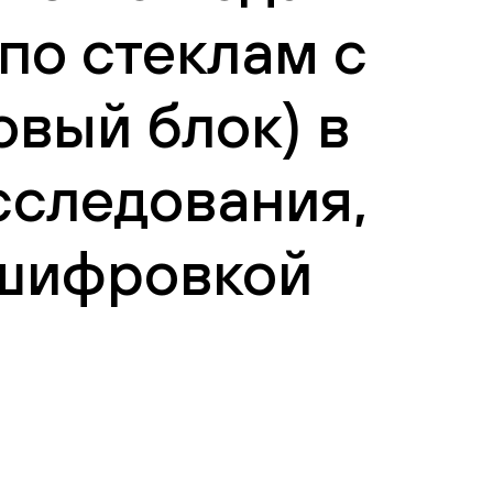
по стеклам с
овый блок) в
сследования,
сшифровкой