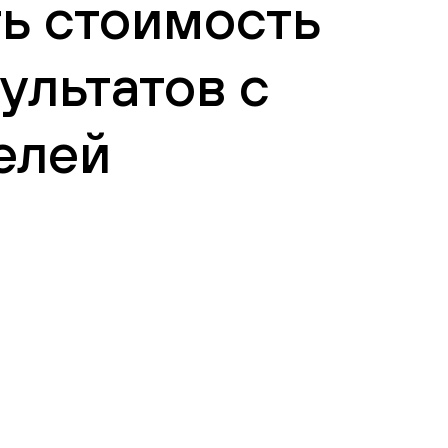
ть стоимость
ультатов с
елей