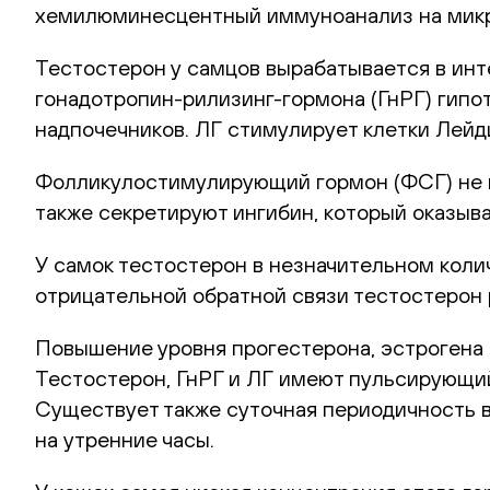
хемилюминесцентный иммуноанализ на мик
Тестостерон у самцов вырабатывается в инт
гонадотропин-рилизинг-гормона
(ГнРГ) гипо
надпочечников. ЛГ стимулирует клетки Лейд
Фолликулостимулирующий гормон (ФСГ) не н
также секретируют ингибин, который оказыв
У самок тестостерон в незначительном колич
отрицательной обратной связи тестостерон 
Повышение уровня прогестерона, эстрогена 
Тестостерон, ГнРГ и ЛГ имеют пульсирующий
Существует также суточная периодичность 
на утренние часы.