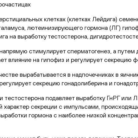
рочастицах
ерстициальных клетках (клетках Лейдига) семен
таламуса, лютеинизирующего гормона (ЛГ) гипоф
ига на выработку тестостерона, дигидротестост
апрямую стимулирует сперматогенез, а путем д
ает влияние на гипофиз и регулирует секрецию
естве вырабатывается в надпочечниках в яичник
регулирует секрецию гонадолиберина и гонадот
и тестостерона подавляет выработку ГнРГ или ЛГ
 характер секреции с импульсами, происходящи
выработки гормона с наиболее низкой концентр