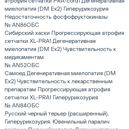
атрофия сетчатки PRA-cord1 Дегенеративная
миелопатия (DM Ex2) Гиперурикозурия
Недостаточность фосфофруктокиназы
№ AN86ОБС
Сибирский хаски Прогрессирующая атрофия
сетчатки XL-PRA1 Дегенеративная
миелопатия (DM Ex2) Чувствительность к
медикаментам
№ AN52ОБС
Самоед Дегенеративная миелопатия (DM
Ex2) Чувствительность к лекарственным
препаратам Прогрессирующая атрофия
сетчатки XL-PRA1 Гиперурикозурия
№ AN84ОБС
Русский черный терьер (расширенный),
Гиперурикозурия, Ювенильный паралич