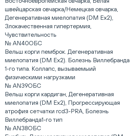
Восточноевропейская овчарка, Белая
швейцарская овчарка/Немецкая овчарка,
Дегенеративная миелопатия (DM Ex2),
Злокачественная гипертермия,
Чувствительность
№ AN40ОБС
Вельш корги пемброк. Дегенеративная
миелопатия (DM Ex2). Болезнь Виллебранда
1-го типа. Коллапс, вызываемыий
физическими нагрузками
№ AN39ОБС
Вельш корги кардиган, Дегенеративная
миелопатия (DM Ex2), Прогрессирующая
атрофия сетчатки rcd3-PRA, Болезнь
Виллебранда1-го тип
№ AN38ОБС