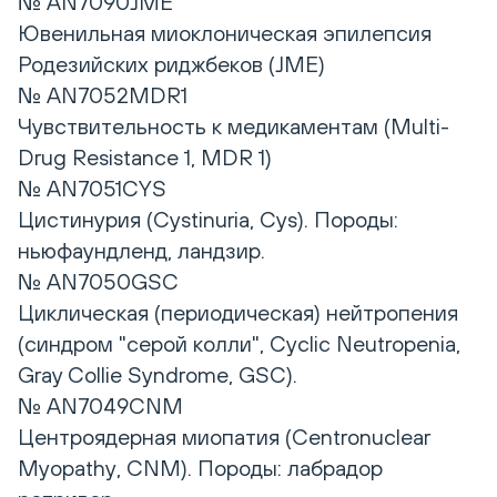
№ AN7090JME
Ювенильная миоклоническая эпилепсия
Родезийских риджбеков (JME)
№ AN7052MDR1
Чувствительность к медикаментам (Multi-
Drug Resistance 1, MDR 1)
№ AN7051CYS
Цистинурия (Cystinuria, Cys). Породы:
ньюфаундленд, ландзир.
№ AN7050GSC
Циклическая (периодическая) нейтропения
(синдром "серой колли", Cyclic Neutropenia,
Gray Collie Syndrome, GSC).
№ AN7049CNM
Центроядерная миопатия (Centronuclear
Myopathy, CNM). Породы: лабрадор