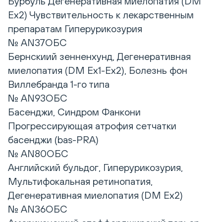
Бурбуль Дегенеративная миелопатия (DM
Ex2) Чувствительность к лекарственным
препаратам Гиперурикозурия
№ AN37ОБС
Бернскиий зенненхунд, Дегенеративная
миелопатия (DM Ex1-Ex2), Болезнь фон
Виллебранда 1-го типа
№ AN93ОБС
Басенджи, Синдром Фанкони
Прогрессирующая атрофия сетчатки
басенджи (bas-PRA)
№ AN80ОБС
Английский бульдог, Гиперурикозурия,
Мультифокальная ретинопатия,
Дегенеративная миелопатия (DM Eх2)
№ AN36ОБС