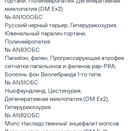
гортани, Полинейропатия, Дегенеративная
миелопатия (DM Ex2)
№ AN100ОБС
Русский черный терьер, Гиперурикозурия,
Ювенильный паралич гортани,
Полинейропатия
№ AN83ОБС
Папийон, фален, Прогрессирующая атрофия
сетчатки папильонов и фаленов pap-PRA,
Болезнь фон Виллебранда 1-го типа
№ AN51ОБС
Ньюфаундленд, Цистинурия,
Дегенеративная миелопатия (DM Ex2),
Гиперурикозурия
№ AN82ОБС
Мопс Наследственный энцефалит мопсов