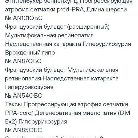
Энтленбухер зенненхунд, Прогрессирующая
атрофия сетчатки prcd-PRA, Длина шерсти
№ AN101ОБС
Французский бульдог (расширенный)
Мультифокальная ретинопатия
Наследственная катаракта Гиперурикозурия
Врожденный гипо
№ AN87ОБС
Французский бульдог Мультифокальная
ретинопатия Наследственная катаракта
Гиперурикозурия
№ AN54ОБС
Таксы Прогрессирующая атрофия сетчатки
PRA-cord1 Дегенеративная миелопатия (DM
Ex2) Гиперурикозурия
№ AN85ОБС