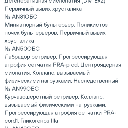
Дегенеративная миелопатия (DM Ex2)
Первичный вывих хрусталика
№ AN81ОБС
Миниатюрный бультерьер, Поликистоз
почек бультерьеров, Первичный вывих
хрусталика
№ AN50ОБС
Лабрадор ретривер, Прогрессирующая
атрофия сетчатки PRA-prcd, Центроядерная
миопатия, Коллапс, вызываемый
физическими нагрузками, Наследственный
№ AN99ОБС
Курчавошерстный ретривер, Коллапс,
вызываемый физическими нагрузками,
Прогрессирующая атрофия сетчатки PRA-
cord1, Гликогеноз IIIa