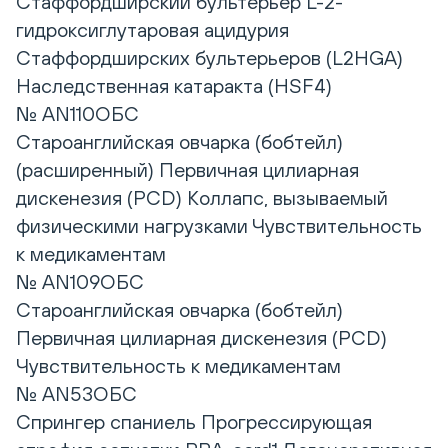
Стаффордширский бультерьер L-2-
гидроксиглутаровая ацидурия
Стаффордширских бультерьеров (L2HGA)
Наследственная катаракта (HSF4)
№ AN110ОБС
Староанглийская овчарка (бобтейл)
(расширенный) Первичная цилиарная
дискенезия (PCD) Коллапс, вызываемый
физическими нагрузками Чувствительность
к медикаментам
№ AN109ОБС
Староанглийская овчарка (бобтейл)
Первичная цилиарная дискенезия (PCD)
Чувствительность к медикаментам
№ AN53ОБС
Спрингер спаниель Прогрессирующая