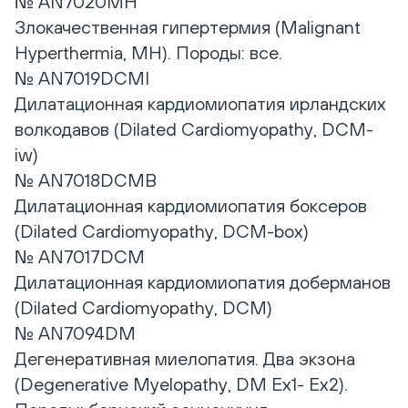
№ AN7020MH
Злокачественная гипертермия (Malignant
Hyperthermia, MH). Породы: все.
№ AN7019DCMI
Дилатационная кардиомиопатия ирландских
волкодавов (Dilated Cardiomyopathy, DCM-
iw)
№ AN7018DCMB
Дилатационная кардиомиопатия боксеров
(Dilated Cardiomyopathy, DCM-box)
№ AN7017DCM
Дилатационная кардиомиопатия доберманов
(Dilated Cardiomyopathy, DCM)
№ AN7094DM
Дегенеративная миелопатия. Два экзона
(Degenerative Myelopathy, DM Ex1- Ex2).