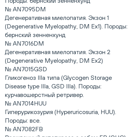
Породы: бернский зенненхунд
№ AN7095DM
Дегенеративная миелопатия. Экзон 1
(Degenerative Myelopathy, DM Ex1). Породы:
бернский зенненхунд
№ AN7016DM
Дегенеративная миелопатия. Экзон 2
(Degenerative Myelopathy, DM Ex2)
№ AN7015GSD
Гликогеноз IIIa типа (Glycogen Storage
Disease type IIIa, GSD IIIa). Породы:
курчавошерстный ретривер.
№ AN7014HUU
Гиперурикозурия (Hyperuricosuria, HUU).
Породы: все.
№ AN7082FB