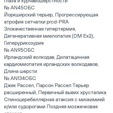
глаза и курчавошерстности
№ AN45ОБС
Йоркширский терьер, Прогрессирующая
атрофия сетчатки prcd-PRA
Злокачественная гипертермия,
Дегенеративная миелопатия (DM Ex2),
Гиперурикозурия
№ AN95ОБС
Ирландский волкодав, Дилатацинная
кардиомиопатия ирландских волкодавов,
Длина шерсти
№ AN134ОБС
Джек Рассел, Парсон Рассел Терьер
расширенный, Первичный вывих хрусталика
Спиноцеребеллярная атаксия с миокимией
и/или судорогами Поздняя мозжечковая