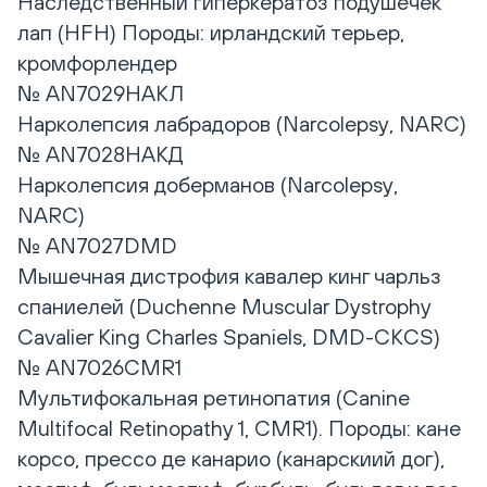
Наследственный гиперкератоз подушечек
лап (HFH) Породы: ирландский терьер,
кромфорлендер
№ AN7029НАКЛ
Нарколепсия лабрадоров (Narcolepsy, NARC)
№ AN7028HAКД
Нарколепсия доберманов (Narcolepsy,
NARC)
№ AN7027DMD
Мышечная дистрофия кавалер кинг чарльз
спаниелей (Duchenne Muscular Dystrophy
Cavalier King Charles Spaniels, DMD-CKCS)
№ AN7026CMR1
Мультифокальная ретинопатия (Canine
Multifocal Retinopathy 1, CMR1). Породы: кане
корсо, прессо де канарио (канарскиий дог),