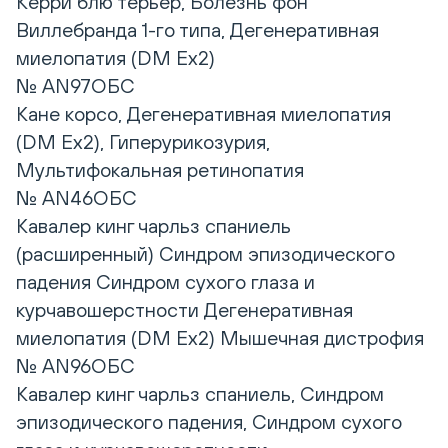
Керри блю терьер, Болезнь фон
Виллебранда 1-го типа, Дегенеративная
миелопатия (DM Ex2)
№ AN97ОБС
Кане корсо, Дегенеративная миелопатия
(DM Ex2), Гиперурикозурия,
Мультифокальная ретинопатия
№ AN46ОБС
Кавалер кинг чарльз спаниель
(расширенный) Синдром эпизодического
падения Синдром сухого глаза и
курчавошерстности Дегенеративная
миелопатия (DM Ex2) Мышечная дистрофия
№ AN96ОБС
Кавалер кинг чарльз спаниель, Синдром
эпизодического падения, Синдром сухого