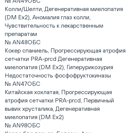
№ AN49ОБС
Колли/Шелти, Дегенеративная миелопатия
(DM Ex2), Аномалия глаз колли,
Чувствительность к лекарственным
препаратам
№ AN48ОБС
Кокер спаниель, Прогрессирующая атрофия
сетчатки PRA-prcd Дегенеративная
миелопатия (DM Ex2), Гиперурикозурия
Недостаточность фосфофруктокиназы
№ AN47ОБС
Китайская хохлатая, Прогрессирующая
атрофия сетчатки PRA-prcd, Первичный
вывих хрусталика, Дегенеративная
миелопатия (DM Ex2)
№ AN98ОБС