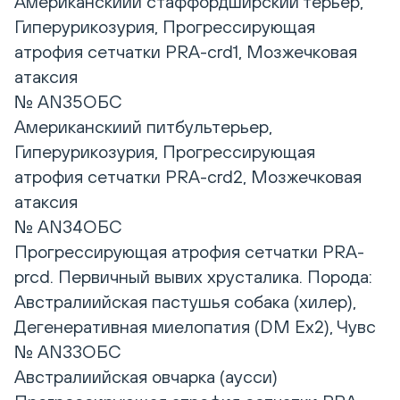
Американскиий стаффордширский терьер,
Гиперурикозурия, Прогрессирующая
атрофия сетчатки PRA-crd1, Мозжечковая
атаксия
№ AN35ОБС
Американскиий питбультерьер,
Гиперурикозурия, Прогрессирующая
атрофия сетчатки PRA-crd2, Мозжечковая
атаксия
№ AN34ОБС
Прогрессирующая атрофия сетчатки PRA-
prcd. Первичный вывих хрусталика. Порода:
Австралиийская пастушья собака (хилер),
Дегенеративная миелопатия (DM Eх2), Чувс
№ AN33ОБС
Австралиийская овчарка (аусси)