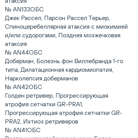
атаксия
№ AN133ОБС
Джек Рассел, Парсон Рассел Терьер,
Спиноцеребеллярная атаксия с миокимией
и/или судорогами, Поздняя мозжечковая
атаксия
№ AN44ОБС
Доберман, Болезнь фон Виллебранда 1-го
типа, Дилатационная кардиомиопатия,
Нарколепсия доберманов
№ AN42ОБС
Голден ретривер, Прогрессирующая
атрофия сетчатки GR-PRA1,
Прогрессирующая атрофия сетчатки GR-
PRA2, Ихтиоз ретриверов
№ AN41ОБС