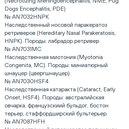
(Necrotizing Meningoencephalitis, NME, Pug
Dogs Encephalitis, PDE)
№ AN7032HNPK
Наследственный носовой паракератоз
ретриверов (Hereditary Nasal Parakeratosis,
HNPK). Породы: лабрадор ретривер.
№ AN7031MC
Наследственная миотония (Myotonia
Congenita, MC). Породы: миниатюрный
шнауцер (цвергшнауцер).
№ AN7030HSF4
Наследственная катаракта (Cataract, Еarly
Оnset, HSF4). Породы: австралийская
овчарка, французскиий бульдог, бостон
терьер, стаффордширский бультерьер.
№ AN7087HFH