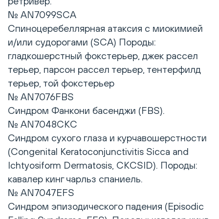
ретривер.
№ AN7099SCA
Спиноцеребеллярная атаксия с миокимией
и/или судорогами (SCA) Породы:
гладкошерстный фокстерьер, джек рассел
терьер, парсон рассел терьер, тентерфилд
терьер, той фокстерьер
№ AN7076FBS
Синдром Фанкони басенджи (FBS).
№ AN7048CKC
Синдром сухого глаза и курчавошерстности
(Congenital Keratoconjunctivitis Sicca and
Ichtyosiform Dermatosis, CKCSID). Породы:
кавалер кинг чарльз спаниель.
№ AN7047EFS
Синдром эпизодического падения (Episodic