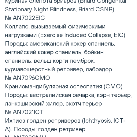
Куриная слепота бриаров (Briard Congenital
Stationary Night Blindness, Briard CSNB)
№ AN7022EIC
Коллапс, вызываемый физическими
нагрузками (Exercise Induced Collapse, EIC).
Породы: американский кокер спаниель,
английский кокер спаниель, бойкин
спаниель, вельш корги пемброк,
курчавошерстный ретривер, лабрадор
№ AN7096CMO
Краниомандибулярная остеопатия (CMO)
Породы: австралийская овчарка, кэрн терьер,
ланкаширский хилер, скотч терьер
№ AN7021ICT
Ихтиоз голден ретриверов (Ichthyosis, ICT-
A). Породы: голден ретривер