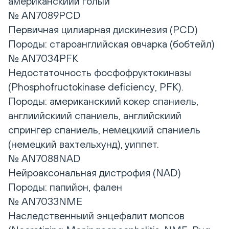
американскиий голыи
№ AN7089PCD
Первичная цилиарная дискинезия (PCD)
Породы: староанглийская овчарка (бобтейл)
№ AN7034PFK
Недостаточность фосфофруктокиназы
(Phosphofructokinase deficiency, PFK).
Породы: американскиий кокер спаниель,
англиийскиий спаниель, английскиий
спрингер спаниель, немецкиий спаниель
(немецкий вахтельхунд), уиппет.
№ AN7088NAD
Нейроаксональная дистрофия (NAD)
Породы: папийон, фален
№ AN7033NME
Наследственныий энцефалит мопсов