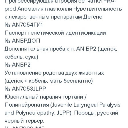
Прогрессирующая атрофия сетчатки PRA-
prcd Аномалия глаз колли Чувствительность
к лекарственным препаратам Дегене
№ AN7054ГИ1
Паспорт генетической идентификации
№ ANБРДОП
Дополнительная проба к п. AN БР2 (щенок,
кобель, сука)
№ ANБР2
Установление родства двух животных
(щенок + кобель, мать бесплатно)
№ AN7053JLPP
Ювенильный паралич гортани /
Полинейропатия (Juvenile Laryngeal Paralysis
and Polyneuropathy, JLPP). Породы: русский
черный терьер.