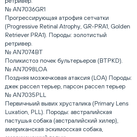
ретривер.
№ AN7036GR1
Прогрессирующая атрофия сетчатки
(Progressive Retinal Atrophy, GR-PRA1, Golden
Retriever PRA1). Породы: золотистый
ретривер.
№ AN7074BT
Поликистоз почек бультерьеров (BTPKD).
№ AN7098LOA
Поздняя мозжечковая атаксия (LOA) Породы:
джек рассел терьер, парсон рассел терьер
№ AN7035PLL
Первичныий вывих хрусталика (Primary Lens
Luxation, PLL). Породы: австралийская
пастушья собака (австралийский хилер),
американская эскимосская собака,