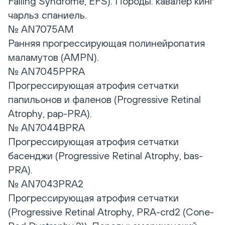
Falling Syndrome, EFS). Породы: кавалер кинг
чарльз спаниель.
№ AN7075AM
Ранняя прогрессирующая полинейропатия
маламутов (AMPN).
№ AN7045PPRA
Прогрессирующая атрофия сетчатки
папильонов и фаленов (Progressive Retinal
Atrophy, pap-PRA).
№ AN7044BPRA
Прогрессирующая атрофия сетчатки
басенджи (Progressive Retinal Atrophy, bas-
PRA).
№ AN7043PRA2
Прогрессирующая атрофия сетчатки
(Progressive Retinal Atrophy, PRA-crd2 (Cоne-