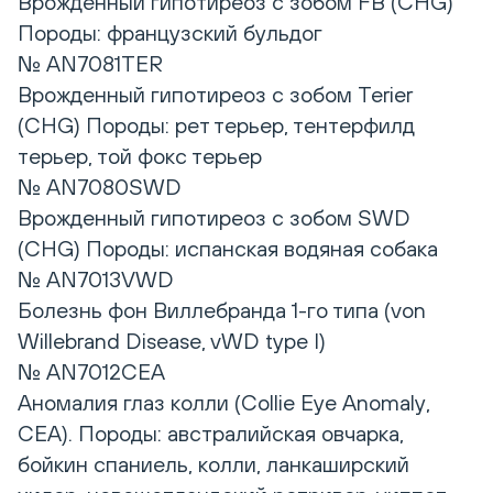
Врожденный гипотиреоз с зобом FB (CHG)
Породы: французский бульдог
№ AN7081TER
Врожденный гипотиреоз с зобом Terier
(CHG) Породы: рет терьер, тентерфилд
терьер, той фокс терьер
№ AN7080SWD
Врожденный гипотиреоз с зобом SWD
(CHG) Породы: испанская водяная собака
№ AN7013VWD
Болезнь фон Виллебранда 1-го типа (von
Willebrand Disease, vWD type I)
№ AN7012CEA
Аномалия глаз колли (Сollie Eye Anomaly,
CEA). Породы: австралийская овчарка,
бойкин спаниель, колли, ланкаширский