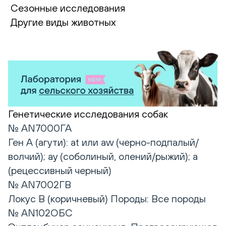
Сезонные исследования
Другие виды животных
Генетические исследования собак
№ AN7000ГА
Ген А (агути): at или aw (черно-подпалый/
волчий); ay (соболиный, олений/рыжий); a
(рецессивный черный)
№ AN7002ГВ
Локус B (коричневый) Породы: Все породы
№ AN102ОБС