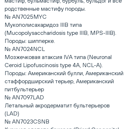
мастиф, бульмастиф, бурбуль, бульдог и все
родственные мастифу породы.
№ AN7025MYC
Мукополисахаридоз IIIB типа
(Mucopolysaccharidosis type IIIB, MPS-IIIB).
Породы: шипперке.
№ AN7024NCL
Мозжечковая атаксия IVА типа (Neuronal
Ceroid Lipofuscinosis type 4A, NCL-A).
Породы: Американский булли, Американский
стаффордширский терьер, Американский
питбультерьер
№ AN7097LAD
Летальный акродерматит бультерьеров
(LAD)
№ AN7023CSNB