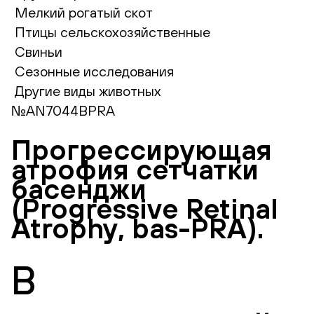
Мелкий рогатый скот
Птицы сельскохозяйственные
Свиньи
Сезонные исследования
Другие виды животных
№AN7044BPRA
Прогрессирующая
атрофия сетчатки
басенджи
(Progressive Retinal
Atrophy, bas-PRA).
В