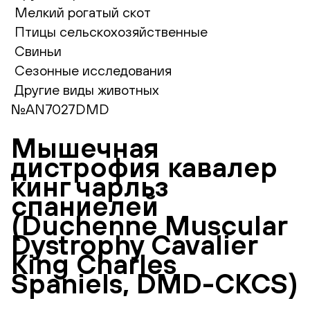
Мелкий рогатый скот
Птицы сельскохозяйственные
Свиньи
Сезонные исследования
Другие виды животных
№AN7027DMD
Мышечная
дистрофия кавалер
кинг чарльз
спаниелей
(Duchenne Muscular
Dystrophy Cavalier
King Charles
Spaniels, DMD-CKCS)