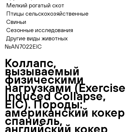
Мелкий рогатый скот
Птицы сельскохозяйственные
Свиньи
Сезонные исследования
Другие виды животных
№AN7022EIC
Коллапс,
вызываемый
физическими
нагрузками (Exercise
Induced Collapse,
EIC). Породы:
американский кокер
спаниель,
английский кокер