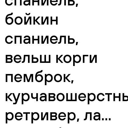
бойкин
спаниель,
вельш корги
пемброк,
курчавошерстн
ретривер, ла...