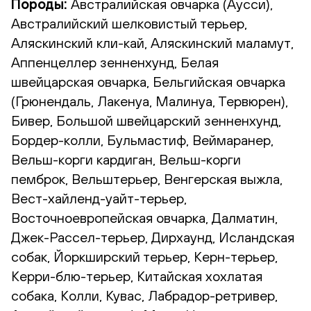
Породы:
Австралийская овчарка (Аусси),
Австралийский шелковистый терьер,
Аляскинский кли-кай, Аляскинский маламут,
Аппенцеллер зенненхунд, Белая
швейцарская овчарка, Бельгийская овчарка
(Грюнендаль, Лакенуа, Малинуа, Тервюрен),
Бивер, Большой швейцарский зенненхунд,
Бордер-колли, Бульмастиф, Веймаранер,
Вельш-корги кардиган, Вельш-корги
пемброк, Вельштерьер, Венгерская выжла,
Вест-хайленд-уайт-терьер,
Восточноевропейская овчарка, Далматин,
Джек-Рассел-терьер, Дирхаунд, Исландская
собак, Йоркширский терьер, Керн-терьер,
Керри-блю-терьер, Китайская хохлатая
собака, Колли, Кувас, Лабрадор-ретривер,