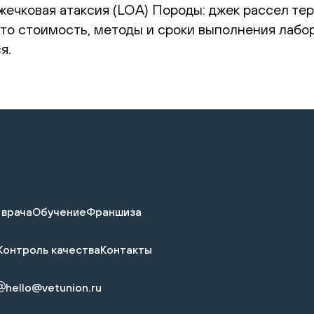
ечковая атаксия (LOA) Породы: джек рассел тер
 что стоимость, методы и сроки выполнения лабо
я.
 врача
Обучение
Франшиза
Контроль качества
Контакты
hello@vetunion.ru