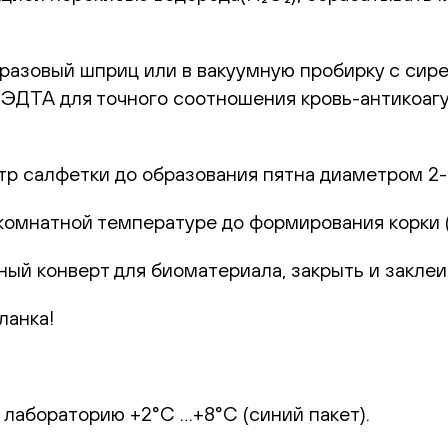
оразовый шприц или в вакуумную пробирку с сир
с ЭДТА для точного соотношения кровь-антикоаг
р салфетки до образования пятна диаметром 2-
комнатной температуре до формирования корки (1
ный конверт для биоматериала, закрыть и заклеи
ланка!
 лабораторию +2°С …+8°С (синий пакет).