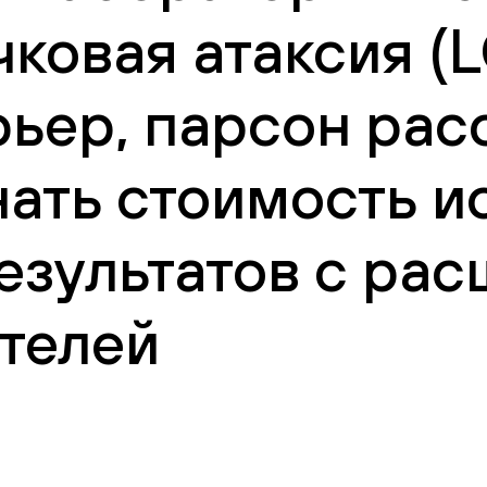
ковая атаксия (
рьер, парсон рас
нать стоимость и
езультатов с ра
телей