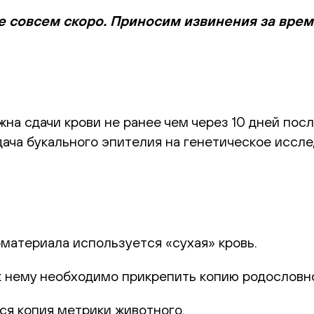
е совсем скоро. Приносим извинения за вре
а сдачи крови не ранее чем через 10 дней посл
ача букального эпителия на генетическое иссле
оматериала используется «сухая» кровь.
к нему необходимо прикрепить копию родословн
ся копия метрики животного.