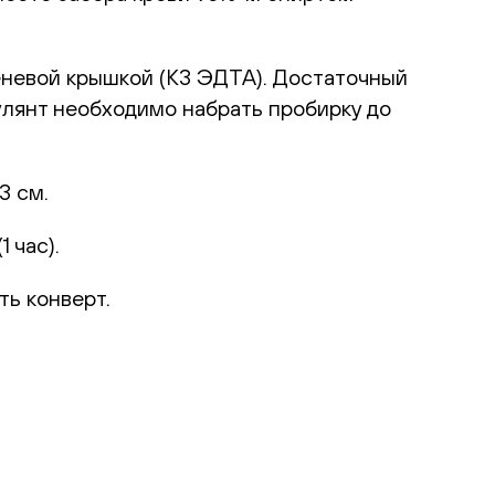
еневой крышкой (К3 ЭДТА). Достаточный
улянт необходимо набрать пробирку до
3 см.
 час).
ть конверт.