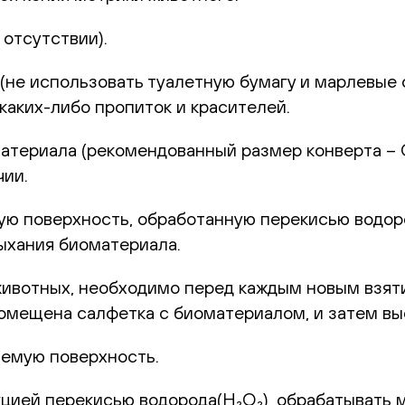
отсутствии).
не использовать туалетную бумагу и марлевые с
каких-либо пропиток и красителей.
териала (рекомендованный размер конверта – С6
чии.
 поверхность, обработанную перекисью водород
ыхания биоматериала.
животных, необходимо перед каждым новым взят
 помещена салфетка с биоматериалом, и затем в
емую поверхность.
цией перекисью водорода(H₂O₂), обрабатывать 