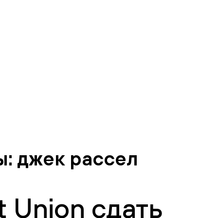
ы: джек рассел
 Union сдать