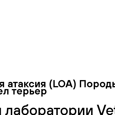
 атаксия (LOA) Пород
ел терьер
 лаборатории Vet