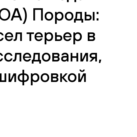
LOA) Породы:
сел терьер в
сследования,
сшифровкой