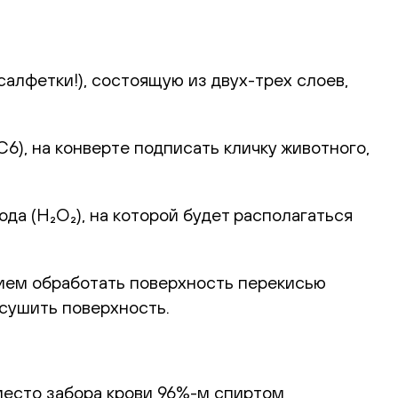
алфетки!), состоящую из двух-трех слоев,
), на конверте подписать кличку животного,
а (H₂O₂), на которой будет располагаться
ием обработать поверхность перекисью
ысушить поверхность.
место забора крови 96%-м спиртом