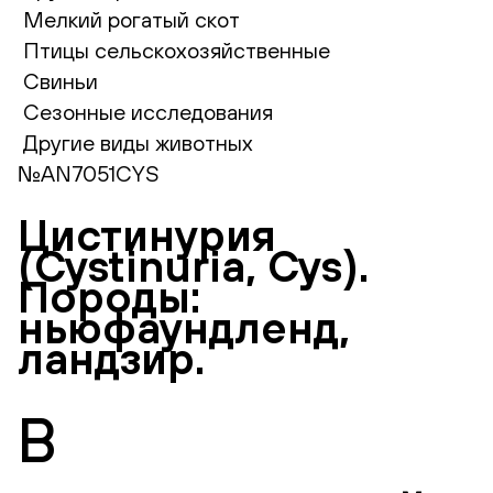
Мелкий рогатый скот
Птицы сельскохозяйственные
Свиньи
Сезонные исследования
Другие виды животных
№AN7051CYS
Цистинурия
(Cystinuria, Cys).
Породы:
ньюфаундленд,
ландзир.
В