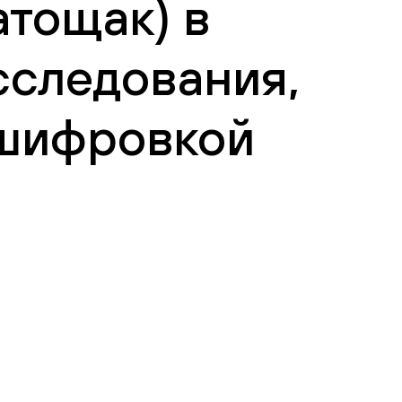
атощак) в
сследования,
сшифровкой