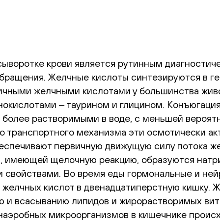
сыворотке крови является рутинным диагностич
бращения. Желчные кислоты синтезируются в ге
ичными желчными кислотами у большинства живо
нокислотами ‒ таурином и глицином. Конъюгация
 более растворимыми в воде, с меньшей вероятн
го транспортного механизма эти осмотически а
беспечивают первичную движущую силу потока же
, имеющей щелочную реакцию, образуются натри
 свойствами. Во время еды гормональные и не
 желчных кислот в двенадцатиперстную кишку. 
 и всасыванию липидов и жирорастворимых вита
наэробных микроорганизмов в кишечнике происх