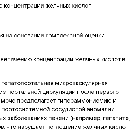
ю концентрации желчных кислот.
я на основании комплексной оценки
увеличению концентрации желчных кислот в
 гепатопортальная микроваскулярная
из портальной циркуляции после первого
в моче предполагает гипераммониемию и
я портосистемной сосудистой аномалии.
х заболеваниях печени (например, гепатите,
ов, что нарушает поглощение желчных кислот