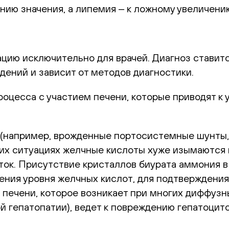
ию значения, а липемия ‒ к ложному увеличени
цию исключительно для врачей. Диагноз ставитс
дений и зависит от методов диагностики.
оцесса с участием печени, которые приводят к 
(например, врожденные портосистемные шунты,
ких ситуациях желчные кислоты хуже изымаются 
ток. Присутствие кристаллов биурата аммония 
ения уровня желчных кислот, для подтверждени
ечени, которое возникает при многих диффузны
й гепатопатии), ведет к повреждению гепатоцит