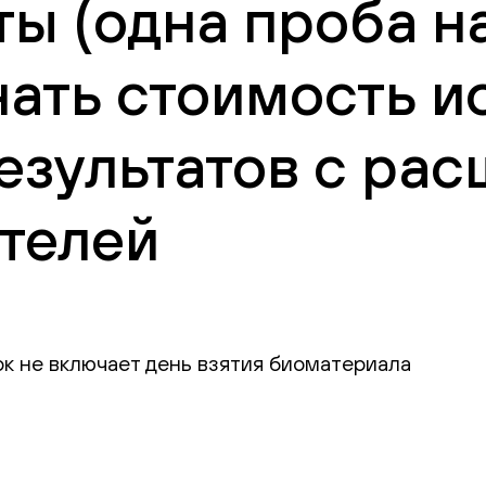
ы (одна проба н
нать стоимость и
езультатов с ра
телей
ок не включает день взятия биоматериала