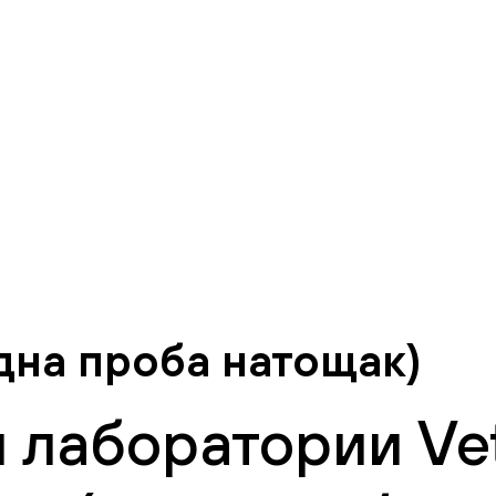
дна проба натощак)
 лаборатории Vet