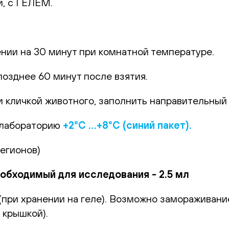
й, с ГЕЛЕМ.
.
ении на 30 минут при комнатной температуре.
позднее 60 минут после взятия.
 кличкой животного, заполнить направительный б
 лабораторию
+2°С …+8°С (синий пакет).
регионов)
бходимый для исследования - 2.5 мл
(при хранении на геле). Возможно замораживан
 крышкой).