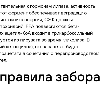
твительная к гормонам липаза, активность
Этот фермент обеспечивает деградацию
е источника энергии, СЖК должны
тохондрий, FFA подвергаются бета-
ях ацетил-КоА входит в трикарбоксильный
ется из пирувата во время гликолиза. В
й кетоацидоз), оксалоацетат будет
лоацетата в сочетании с перепроизводством
ел.
 правила забора