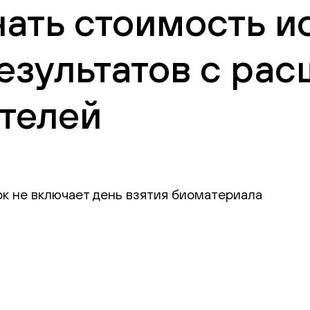
нать стоимость и
езультатов с ра
телей
ок не включает день взятия биоматериала