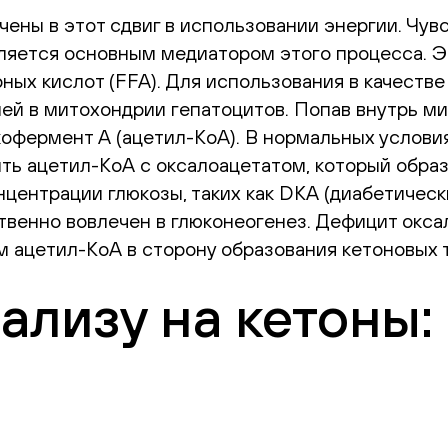
ны в этот сдвиг в использовании энергии. Чувс
вляется основным медиатором этого процесса. 
ных кислот (FFA). Для использования в качеств
ей в митохондрии гепатоцитов. Попав внутрь ми
кофермент A (ацетил-КоА). В нормальных услови
ть ацетил-КоА с оксалоацетатом, который образу
центрации глюкозы, таких как DKA (диабетически
венно вовлечен в глюконеогенез. Дефицит окса
 ацетил-КоА в сторону образования кетоновых т
нализу на кетоны: