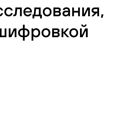
сследования,
сшифровкой