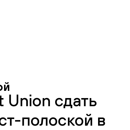
ой
 Union сдать
ст-полоской в