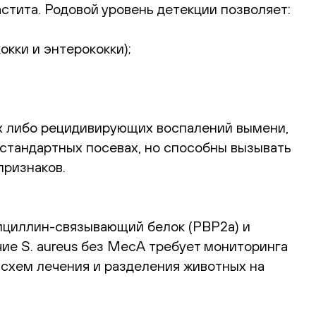
стита. Родовой уровень детекции позволяет:
кки и энтерококки);
х либо рецидивирующих воспалений вымени,
 стандартных посевах, но способны вызывать
признаков.
нициллин-связывающий белок (PBP2a) и
ие S. aureus без MecA требует мониторинга
схем лечения и разделения животных на