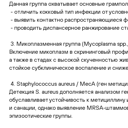
Данная группа охватывает основные грампол
- отличить кокковый тип инфекции от услов
- выявить контактно распространяющиеся фо
- проводить диспансерное ранжирование ст
3. Микоплазменная группа (Mycoplasma spp., 
Включение микоплазм в скрининговый профи
а также в стадах с высокой скученностью ж
стойкое субклиническое воспаление и сниж
4. Staphylococcus aureus / MecA (ген метиц
Детекция S. aureus дополняется анализом г
обуславливает устойчивость к метициллину 
и санации, однако выявление MRSA-штаммов
эпизоотические группы.