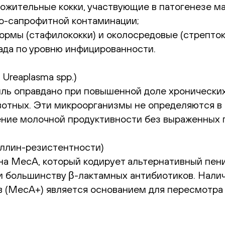
ожительные кокки, участвующие в патогенезе ма
но-сапрофитной контаминации;
рмы (стафилококки) и околосредовые (стрептоко
ада по уровню инфицированности.
Ureaplasma spp.)
ль оправдано при повышенной доле хронически
ивотных. Эти микроорганизмы не определяются в
ение молочной продуктивности без выраженных 
иллин-резистентности)
ена MecA, который кодирует альтернативный пе
и большинству β-лактамных антибиотиков. Налич
 (MecA+) является основанием для пересмотра 