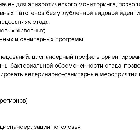
чен для эпизоотического мониторинга, позволя
овных патогенов без углублённой видовой иденти
едованиях стада;
новых животных;
нных и санитарных программ.
следований, диспансерный профиль ориентирова
тины бактериальной обсемененности стада, позв
тировать ветеринарно-санитарные мероприятия 
 регионов)
 диспансеризация поголовья