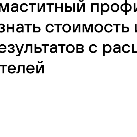
аститный профил
узнать стоимость
езультатов с ра
телей