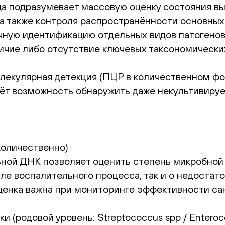
а подразумевает массовую оценку состояния вы
а также контроля распространённости основных 
чную идентификацию отдельных видов патогено
ичие либо отсутствие ключевых таксономически
лекулярная детекция (ПЦР в количественном ф
 даёт возможность обнаружить даже некультивир
 количественно)
ной ДНК позволяет оценить степень микробной
але воспалительного процесса, так и о недоста
ценка важна при мониторинге эффективности са
и (родовой уровень: Streptococcus spp / Enteroc