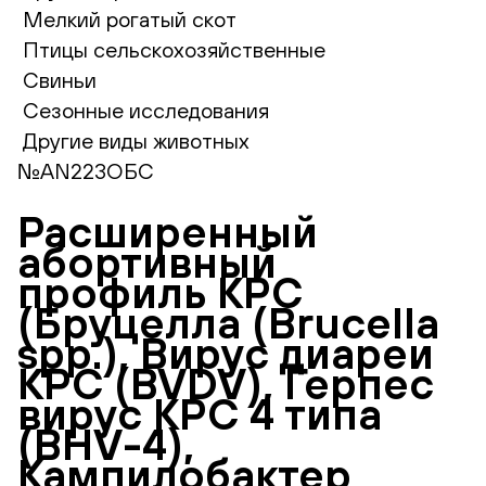
Мелкий рогатый скот
Птицы сельскохозяйственные
Свиньи
Сезонные исследования
Другие виды животных
№AN223ОБС
Расширенный
абортивный
профиль КРС
(Бруцелла (Brucella
spp.), Вирус диареи
КРС (BVDV), Герпес
вирус КРС 4 типа
(BHV-4),
Кампилобактер