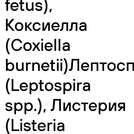
fetus),
Коксиелла
(Coxiella
burnetii)Лептос
(Leptospira
spp.), Листерия
(Listeria