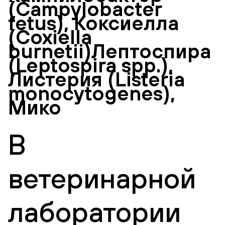
(Campylobacter
fetus), Коксиелла
(Coxiella
burnetii)Лептоспира
(Leptospira spp.),
Листерия (Listeria
monocytogenes),
Мико
В
ветеринарной
лаборатории