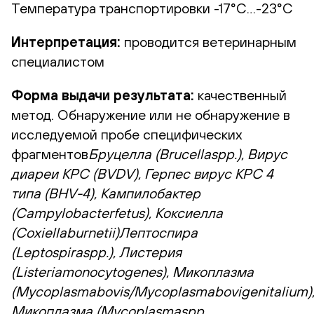
Температура транспортировки -17°С…-23°С
Интерпретация:
проводится ветеринарным
специалистом
Форма выдачи результата:
качественный
метод. Обнаружение или не обнаружение в
исследуемой пробе специфических
фрагментов
Бруцелла (Brucellaspp.), Вирус
диареи КРС (BVDV), Герпес вирус КРС 4
типа (BHV-4), Кампилобактер
(Campylobacterfetus), Коксиелла
(Coxiellaburnetii)Лептоспира
(Leptospiraspp.), Листерия
(Listeriamonocytogenes), Микоплазма
(Mycoplasmabovis/Mycoplasmabovigenitalium)
Микоплазма (Mycoplasmaspp.,