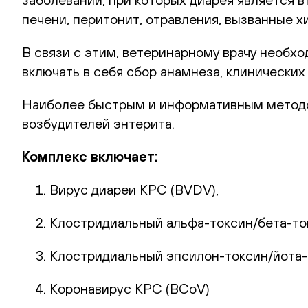
печени, перитонит, отравления, вызванные 
В связи с этим, ветеринарному врачу необх
включать в себя сбор анамнеза, клинически
Наиболее быстрым и информативным методо
возбудителей энтерита.
Комплекс включает:
Вирус диареи КРС (BVDV),
Клостридиальный альфа-токсин/бета-токси
Клостридиальный эпсилон-токсин/йота-то
Коронавирус КРС (BCoV)