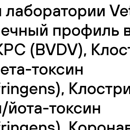
 лаборатории Vet
ечный профиль 
КРС (BVDV), Кло
ета-токсин
fringens), Клост
/йота-токсин
fringens), Корон