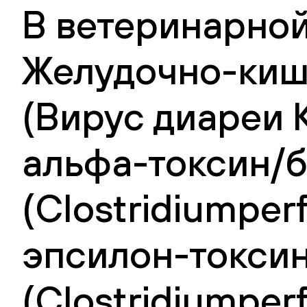
В ветеринарной
Желудочно-киш
(Вирус диареи 
альфа-токсин/б
(Clostridiumper
эпсилон-токсин
(Clostridiumper