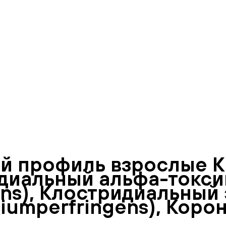
 профиль взрослые К
идиальный альфа-токси
gens), Клостридиальный
diumperfringens), Кор