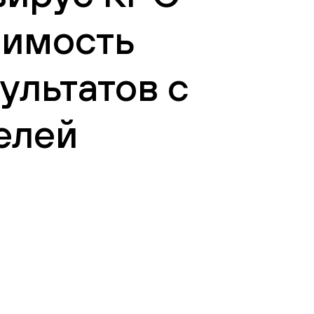
оимость
ультатов с
елей