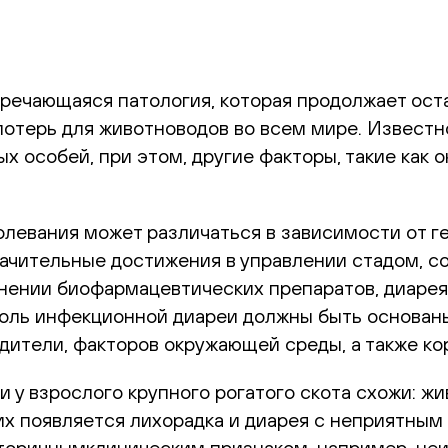
встречающаяся патология, которая продолжает о
отерь для животноводов во всем мире. Известн
х особей, при этом, другие факторы, такие как
олевания может различаться в зависимости от 
начительные достижения в управлении стадом, с
енении биофармацевтических препаратов, диаре
роль инфекционной диареи должны быть основан
дители, факторов окружающей среды, а также ко
у взрослого крупного рогатого скота схожи: жи
 них появляется лихорадка и диарея с неприятны
 вторичнымклиническим признаком, например, не