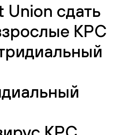
 Union сдать
взрослые КРС
стридиальный
ридиальный
авирус КРС