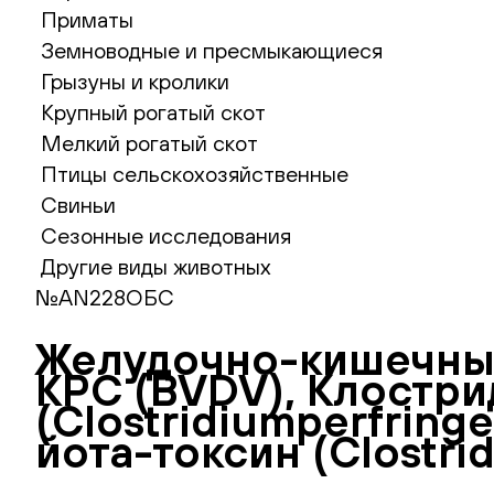
Приматы
Земноводные и пресмыкающиеся
Грызуны и кролики
Крупный рогатый скот
Мелкий рогатый скот
Птицы сельскохозяйственные
Свиньи
Сезонные исследования
Другие виды животных
№AN228ОБС
Желудочно-кишечный
КРС (BVDV), Клостр
(Clostridiumperfrin
йота-токсин (Clostri