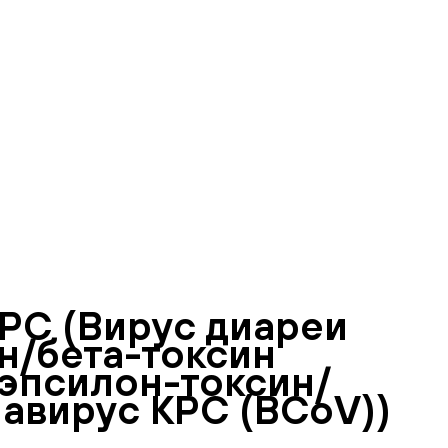
РС (Вирус диареи
н/бета-токсин
 эпсилон-токсин/
онавирус КРС (BCoV))