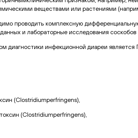
химическими веществами или растениями (наприм
одимо проводить комплексную дифференциальную
х данных и лабораторные исследования соскобов 
м диагностики инфекционной диареи является 
н (Clostridiumperfringens),
ксин (Clostridiumperfringens),