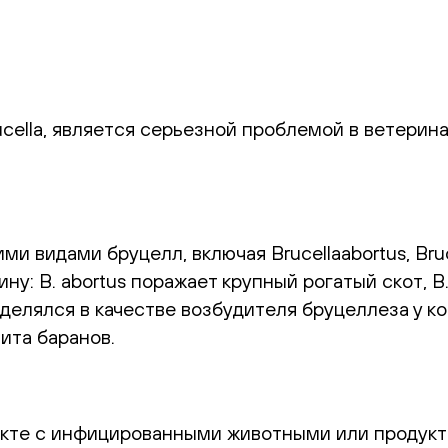
cella, является серьезной проблемой в ветерина
идами бруцелл, включая Brucellaabortus, Brucella
: B. abortus поражает крупный рогатый скот, B. me
делялся в качестве возбудителя бруцеллеза у коз
ита баранов.
такте с инфицированными животными или продукт