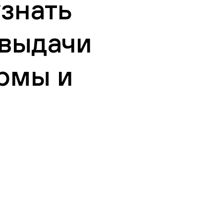
узнать
 выдачи
рмы и