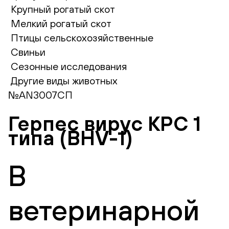
Крупный рогатый скот
Мелкий рогатый скот
Птицы сельскохозяйственные
Свиньи
Сезонные исследования
Другие виды животных
№AN3007СП
Герпес вирус КРС 1
типа (BHV-1)
В
ветеринарной