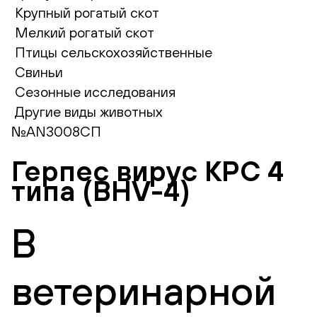
Крупный рогатый скот
Мелкий рогатый скот
Птицы сельскохозяйственные
Свиньи
Сезонные исследования
Другие виды животных
№AN3008СП
Герпес вирус КРС 4
типа (BHV-4)
В
ветеринарной