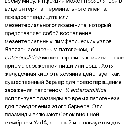
всему миру. Инфекция может проявляться в
виде энтерита, терминального илеита,
псевдоаппендицита или
мезентериальноголифаденита, который
представляет собой воспаление
мезентериальных лимфатических узлов.
Являясь зоонозным патогеном,
Y.
enterocolitica
может заразить хозяина после
приема зараженной пищи или воды. Хотя
желудочная кислота хозяина действует как
существенный барьер для предотвращения
заражения патогеном,
Y. enterocolitica
использует плазмиды во время патогенеза
для преодоления этого барьера. Эти
плазмиды включают белок внешней
мембраны YadA, который используется для