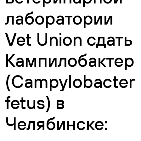
лаборатории
Vet Union сдать
Кампилобактер
(Campylobacter
fetus) в
Челябинске: