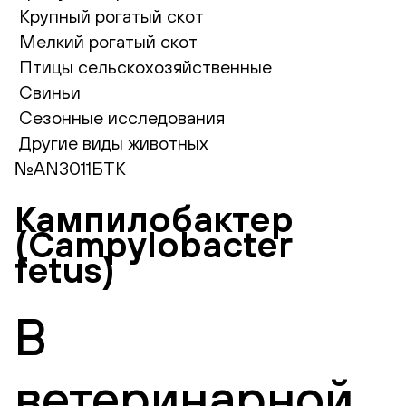
Крупный рогатый скот
Мелкий рогатый скот
Птицы сельскохозяйственные
Свиньи
Сезонные исследования
Другие виды животных
№AN3011БТК
Кампилобактер
(Campylobacter
fetus)
В
ветеринарной