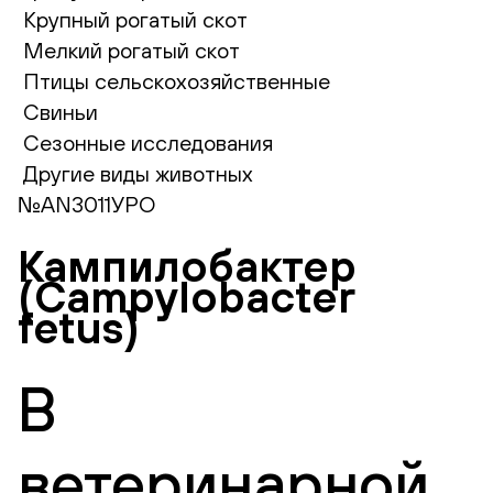
Крупный рогатый скот
Мелкий рогатый скот
Птицы сельскохозяйственные
Свиньи
Сезонные исследования
Другие виды животных
№AN3011УРО
Кампилобактер
(Campylobacter
fetus)
В
ветеринарной