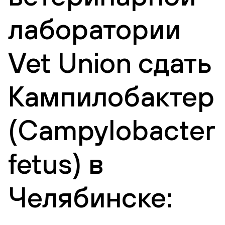
лаборатории
Vet Union сдать
Кампилобактер
(Campylobacter
fetus) в
Челябинске: